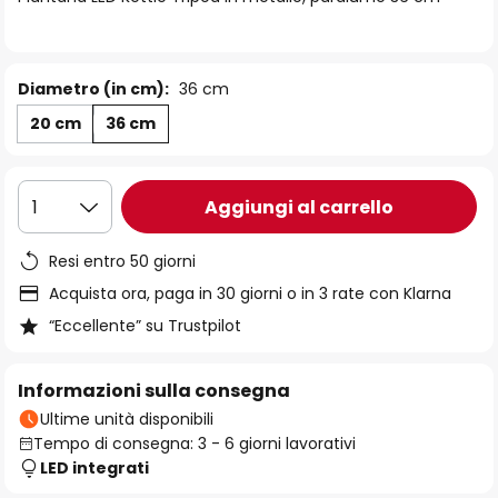
immagini
Diametro (in cm):
36 cm
20 cm
36 cm
Aggiungi al carrello
1
Resi entro 50 giorni
Acquista ora, paga in 30 giorni o in 3 rate con Klarna
“Eccellente” su Trustpilot
Informazioni sulla consegna
Ultime unità disponibili
Tempo di consegna: 3 - 6 giorni lavorativi
LED integrati