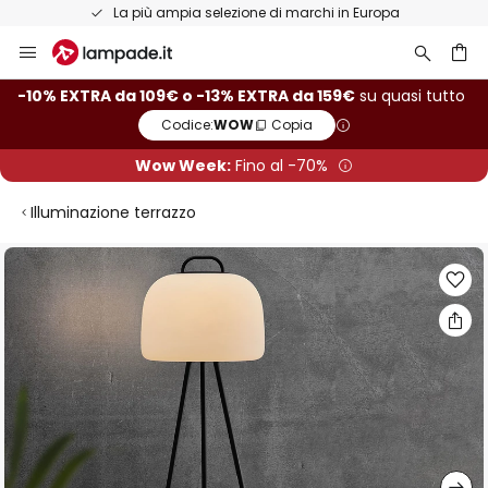
La più ampia selezione di marchi in Europa
Salta
al
contenuto
rca
-10% EXTRA da 109€ o -13% EXTRA da 159€
su quasi tutto
Codice:
WOW
Copia
Wow Week:
Fino al -70%
Illuminazione terrazzo
Vai
alla
fine
della
galleria
di
immagini