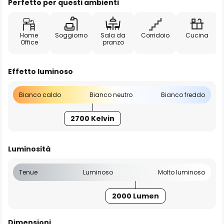
Perfetto per questi ambienti
Home
Soggiorno
Sala da
Corridoio
Cucina
Office
pranzo
Effetto luminoso
Bianco caldo
Bianco neutro
Bianco freddo
2700 Kelvin
Luminosità
Tenue
Luminoso
Molto luminoso
2000 Lumen
Dimensioni