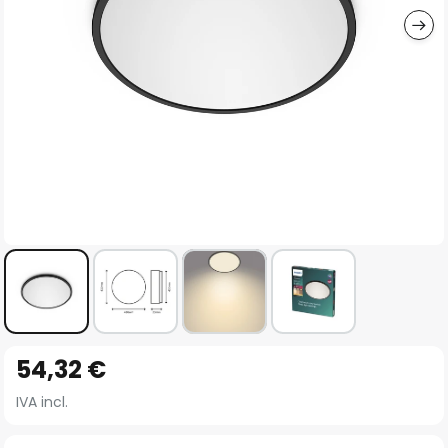
Vai
54,32 €
all'inizio
della
IVA incl.
galleria