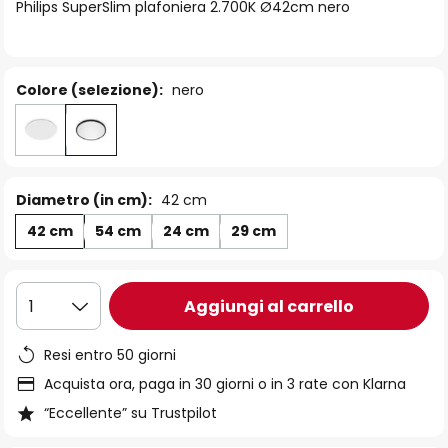
di
Philips SuperSlim plafoniera 2.700K Ø42cm nero
immagini
Colore (selezione):
nero
Diametro (in cm):
42 cm
42 cm
54 cm
24 cm
29 cm
Aggiungi al carrello
1
Resi entro 50 giorni
Acquista ora, paga in 30 giorni o in 3 rate con Klarna
“Eccellente” su Trustpilot