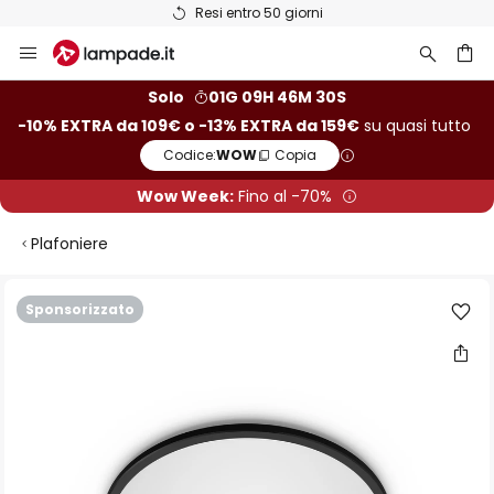
Resi entro 50 giorni
Salta
al
contenuto
rca
Solo
01G 09H 46M 29S
-10% EXTRA da 109€ o -13% EXTRA da 159€
su quasi tutto
Codice:
WOW
Copia
Wow Week:
Fino al -70%
Plafoniere
Vai
Sponsorizzato
alla
fine
della
galleria
di
immagini