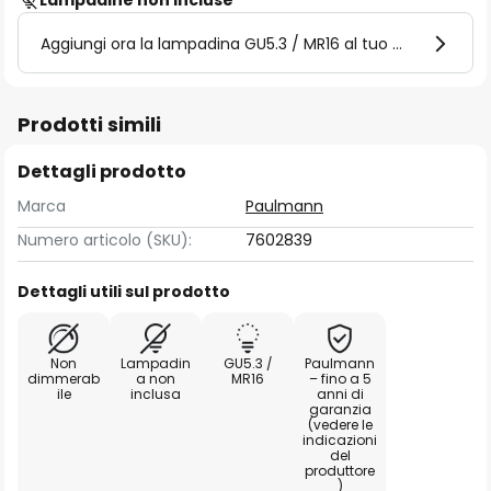
Lampadine non incluse
Aggiungi ora la lampadina GU5.3 / MR16 al tuo carrello
Prodotti simili
Dettagli prodotto
Marca
Paulmann
Numero articolo (SKU):
7602839
Dettagli utili sul prodotto
Non
Lampadin
GU5.3 /
Paulmann
dimmerab
a non
MR16
– fino a 5
ile
inclusa
anni di
garanzia
(vedere le
indicazioni
del
produttore
)