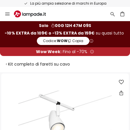
La più ampia selezione di marchi in Europa
Salta
al
contenuto
rca
Solo
00G 12H 47M 09S
-10% EXTRA da 109€ o -13% EXTRA da 159€
su quasi tutto
Codice:
WOW
Copia
Wow Week:
Fino al -70%
Kit completo di faretti su cavo
Vai
alla
fine
della
galleria
di
immagini