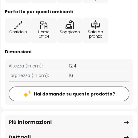
Perfetto per questi ambienti
Corridoio
Home
Soggiorno
Sala da
Office
pranzo
Dimensioni
Altezza (in cm):
12,4
Larghezza (in cm):
16
Hai domande su questo prodotto?
Più informazioni
Dettagli