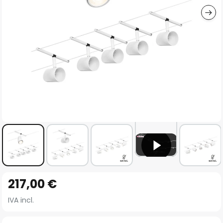
Vai
217,00 €
all'inizio
della
IVA incl.
galleria