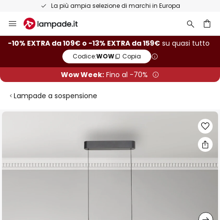
La più ampia selezione di marchi in Europa
Salta
al
contenuto
rca
-10% EXTRA da 109€ o -13% EXTRA da 159€
su quasi tutto
Codice:
WOW
Copia
Wow Week:
Fino al -70%
Lampade a sospensione
Vai
alla
fine
della
galleria
di
immagini