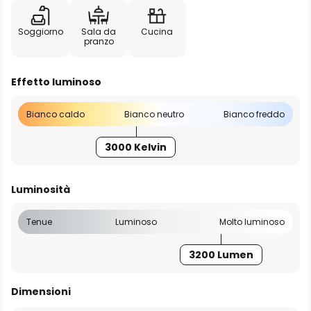
Soggiorno
Sala da
Cucina
pranzo
Effetto luminoso
Bianco caldo
Bianco neutro
Bianco freddo
3000 Kelvin
Luminosità
Tenue
Luminoso
Molto luminoso
3200 Lumen
Dimensioni