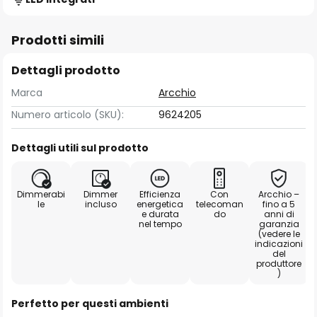
Prodotti simili
Dettagli prodotto
Marca
Arcchio
Numero articolo (SKU):
9624205
Dettagli utili sul prodotto
Dimmerabi
Dimmer
Efficienza
Con
Arcchio –
le
incluso
energetica
telecoman
fino a 5
e durata
do
anni di
nel tempo
garanzia
(vedere le
indicazioni
del
produttore
)
Perfetto per questi ambienti