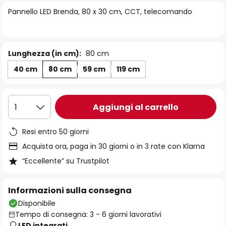
di
Pannello LED Brenda, 80 x 30 cm, CCT, telecomando
immagini
Lunghezza (in cm):
80 cm
40 cm
80 cm
59 cm
119 cm
Aggiungi al carrello
1
Resi entro 50 giorni
Acquista ora, paga in 30 giorni o in 3 rate con Klarna
“Eccellente” su Trustpilot
Informazioni sulla consegna
Disponibile
Tempo di consegna: 3 - 6 giorni lavorativi
LED integrati