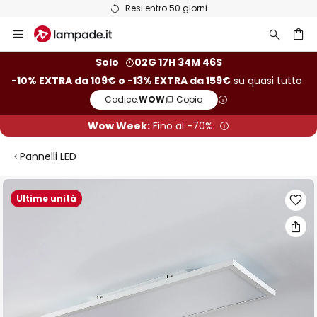
Resi entro 50 giorni
Salta
al
contenuto
rca
Solo
02G 17H 34M 45S
-10% EXTRA da 109€ o -13% EXTRA da 159€
su quasi tutto
Codice:
WOW
Copia
Wow Week:
Fino al -70%
Pannelli LED
Vai
Ultime unità
alla
fine
della
galleria
di
immagini