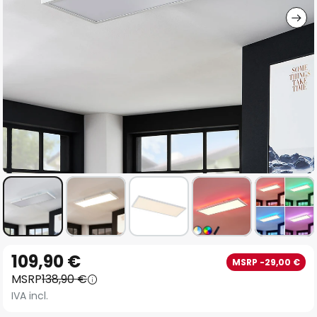
Vai
109,90 €
MSRP -29,00 €
all'inizio
MSRP
138,90 €
della
IVA incl.
galleria