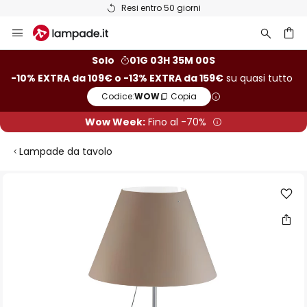
Resi entro 50 giorni
Salta
al
contenuto
rca
Solo
01G 03H 34M 59S
-10% EXTRA da 109€ o -13% EXTRA da 159€
su quasi tutto
Codice:
WOW
Copia
Wow Week:
Fino al -70%
Lampade da tavolo
Vai
alla
fine
della
galleria
di
immagini