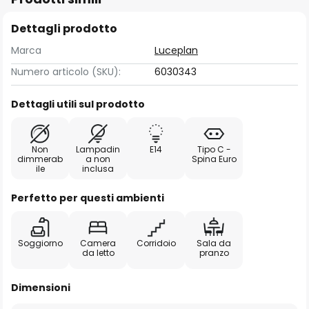
Dettagli prodotto
Marca
Luceplan
Numero articolo (SKU):
6030343
Dettagli utili sul prodotto
Non
Lampadin
E14
Tipo C -
dimmerab
a non
Spina Euro
ile
inclusa
Perfetto per questi ambienti
Soggiorno
Camera
Corridoio
Sala da
da letto
pranzo
Dimensioni