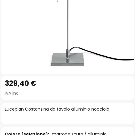
Vai
329,40 €
all'inizio
della
IVA incl.
galleria
di
Luceplan Costanzina da tavolo alluminio nocciola
immagini
Colore (selezione):
marrone scuro / alluminio