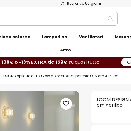
Resi entro 50 giorni
Ricerca
zione esterna
Lampadine
Ventilatori
March
Altro
 109€ o -13% EXTRA da 159€
su quasi tutto
C
DESIGN Applique a LED Glow color oro/trasparente Ø 16 cm Acrilico
LOOM DESIGN A
cm Acrilico