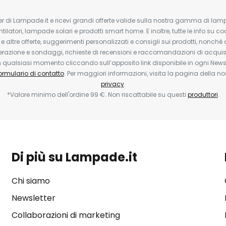
tter di Lampade.it e ricevi grandi offerte valide sulla nostra gamma di lam
ntilatori, lampade solari e prodotti smart home. E inoltre, tutte le info su co
 e altre offerte, suggerimenti personalizzati e consigli sui prodotti, nonché 
erazione e sondaggi, richieste di recensioni e raccomandazioni di acquisto
ualsiasi momento cliccando sull’apposito link disponibile in ogni Newsl
ormulario di contatto
. Per maggiori informazioni, visita la pagina della n
privacy
.
*Valore minimo dell'ordine 99 €. Non riscattabile su questi
produttori
.
Di più su Lampade.it
Chi siamo
Newsletter
Collaborazioni di marketing