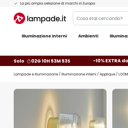
Salta
La più ampia selezione di marchi in Europa
al
Cosa
contenuto
stai
cercando?
Illuminazione interni
Ambienti
Illumina
-10% EXTRA da
Solo
02G 10H 53M 52S
Lampade e illuminazione
Illuminazione interni
Applique
LOOM 
Vai
alla
fine
della
galleria
di