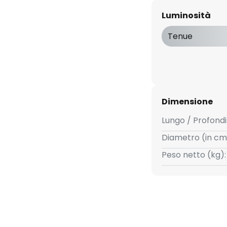
per la buona resa cromatica
Luminosità
.
Tenue
Dimensione
Lungo / Profondi
Diametro (in cm
Peso netto (kg):