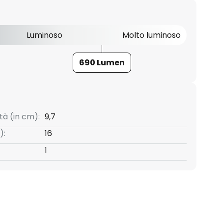
Luminoso
Molto luminoso
690 Lumen
tà (in cm):
9,7
):
16
1