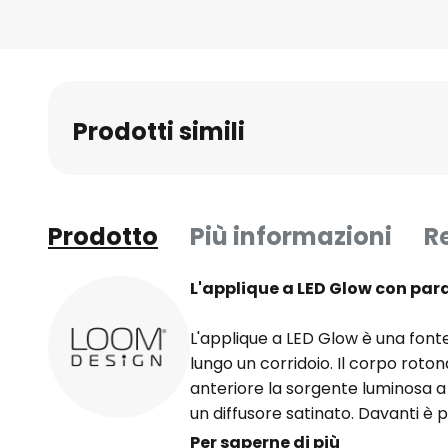
Prodotti simili
Prodotto
Più informazioni
R
L'applique a LED Glow con para
L'applique a LED Glow è una font
lungo un corridoio. Il corpo roton
anteriore la sorgente luminosa a
un diffusore satinato. Davanti è 
acrilico trasparente strutturato 
Per saperne di più