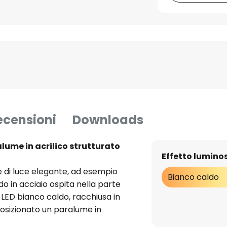
ecensioni
Downloads
lume in acrilico strutturato
Effetto lumino
e di luce elegante, ad esempio
Bianco caldo
do in acciaio ospita nella parte
 LED bianco caldo, racchiusa in
posizionato un paralume in
che rifrange la luce. La lampada