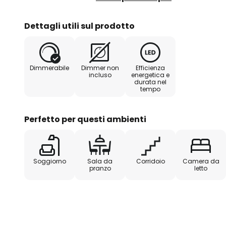
da parete Glow convince anche 
(CRI 90) e la dimmerabilità TRIAC
Dettagli utili sul prodotto
Dimmerabile
Dimmer non
Efficienza
incluso
energetica e
durata nel
tempo
Perfetto per questi ambienti
Soggiorno
Sala da
Corridoio
Camera da
pranzo
letto