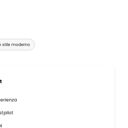
n stile moderno
t
perienza
stpilot
i