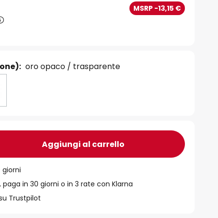
MSRP -13,15 €
ione):
oro opaco / trasparente
Aggiungi al carrello
 giorni
 paga in 30 giorni o in 3 rate con Klarna
su Trustpilot