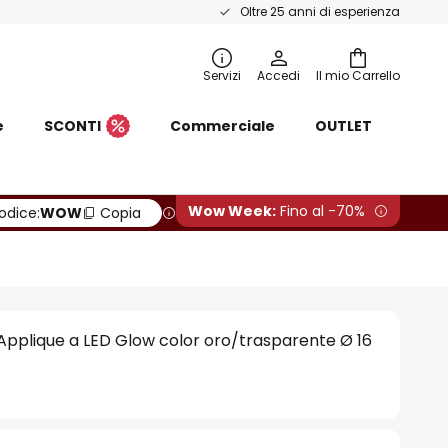
Oltre 25 anni di esperienza
Servizi
Accedi
Il mio Carrello
e
SCONTI
Commerciale
OUTLET
Wow Week:
Fino al -70%
odice:
WOW
Copia
pplique a LED Glow color oro/trasparente Ø 16