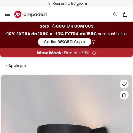
Resi entro 50 giorni
Salta
al
contenuto
rca
Solo
00G 16H 59M 59S
-10% EXTRA da 109€ o -13% EXTRA da 159€
su quasi tutto
Codice:
WOW
Copia
Wow Week:
Fino al -70%
Applique
Vai
alla
fine
della
galleria
di
immagini