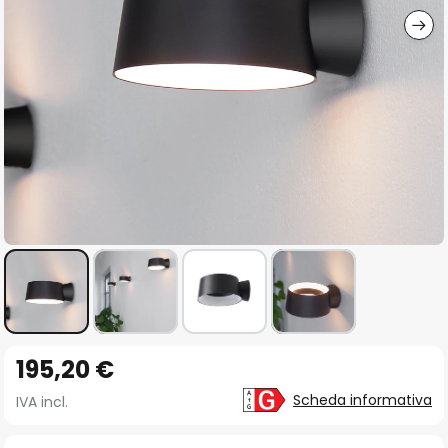
Vai
195,20 €
all'inizio
della
Scheda informativa
IVA incl.
galleria