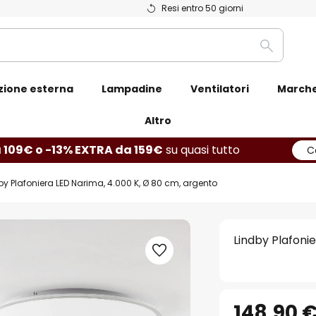
Resi entro 50 giorni
Ricerca
zione esterna
Lampadine
Ventilatori
March
Altro
 109€ o -13% EXTRA da 159€
su quasi tutto
C
by Plafoniera LED Narima, 4.000 K, Ø 80 cm, argento
Lindby Plafoni
148,90 