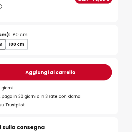
cm):
80 cm
m
100 cm
Aggiungi al carrello
 giorni
 paga in 30 giorni o in 3 rate con Klarna
su Trustpilot
i sulla consegna