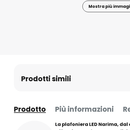
Mostra più immagi
Vai
all'inizio
della
galleria
di
immagini
Prodotti simili
Prodotto
Più informazioni
R
La plafoniera LED Narima, dal