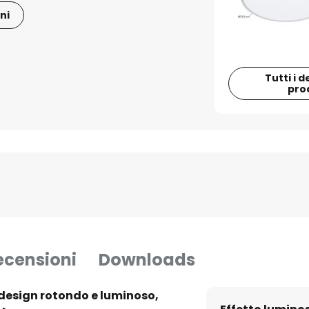
ni
Tutti i d
pro
ecensioni
Downloads
 design rotondo e luminoso,