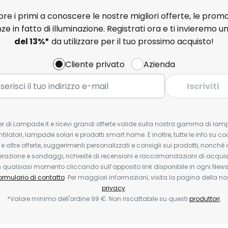
e i primi a conoscere le nostre migliori offerte, le promo
ze in fatto di illuminazione. Registrati ora e ti invieremo u
del
13%
*
da utilizzare per il tuo prossimo acquisto!
Cliente privato
Azienda
Iscriviti
tter di Lampade.it e ricevi grandi offerte valide sulla nostra gamma di lam
ntilatori, lampade solari e prodotti smart home. E inoltre, tutte le info su co
 e altre offerte, suggerimenti personalizzati e consigli sui prodotti, nonché 
erazione e sondaggi, richieste di recensioni e raccomandazioni di acquisto
ualsiasi momento cliccando sull’apposito link disponibile in ogni Newsl
ormulario di contatto
. Per maggiori informazioni, visita la pagina della n
privacy
.
*Valore minimo dell'ordine 99 €. Non riscattabile su questi
produttori
.