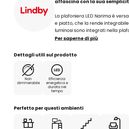
affascina con la sua semplic
La plafoniera LED Narima è versat
e piatto, che la rende integrabi
luminosi sono integrati nella pl
bianca neutra, ideale per lavora
Per saperne di più
Sia negli spazi abitativi privati c
Dettagli utili sul prodotto
plafoniera LED offre una buona i
ambienti di grandi dimensioni e,
LED, rimane molto economica in 
Non
Efficienza
dimmerabile
energetica e
durata nel
tempo
Perfetto per questi ambienti