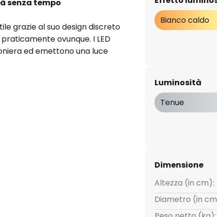
Effetto lumino
ità senza tempo
Bianco caldo
ile grazie al suo design discreto
le praticamente ovunque. I LED
afoniera ed emettono una luce
re con concentrazione.
Luminosità
he in quelli commerciali, questa
lluminazione anche per
Tenue
 grazie alla moderna tecnologia
termini di consumo energetico.
Dimensione
Altezza (in cm):
Diametro (in cm
Peso netto (kg):