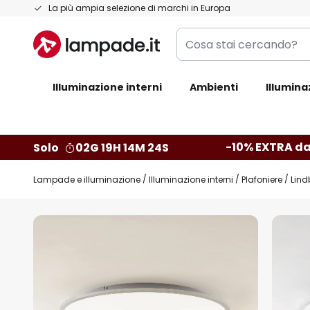
Salta
La più ampia selezione di marchi in Europa
al
Cosa
contenuto
stai
cercando?
Illuminazione interni
Ambienti
Illumina
-10% EXTRA da
Solo
02G 19H 14M 23S
Lampade e illuminazione
Illuminazione interni
Plafoniere
Lind
Vai
alla
fine
della
galleria
di