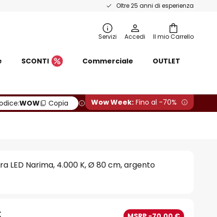
Oltre 25 anni di esperienza
Servizi
Accedi
Il mio Carrello
e
SCONTI
Commerciale
OUTLET
Wow Week:
Fino al -70%
odice:
WOW
Copia
era LED Narima, 4.000 K, Ø 80 cm, argento
€
MSRP -70,00 €