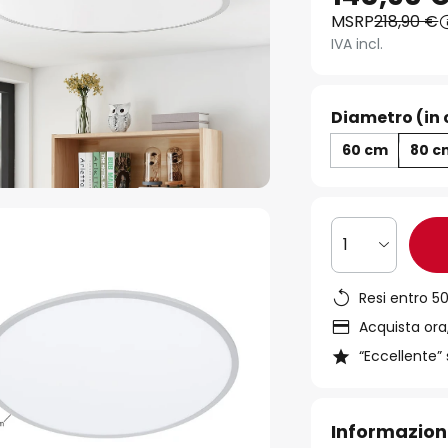
MSRP
218,90 €
IVA incl.
Diametro (in 
60 cm
80 c
1
Resi entro 50
Acquista ora,
“Eccellente” 
Informazion