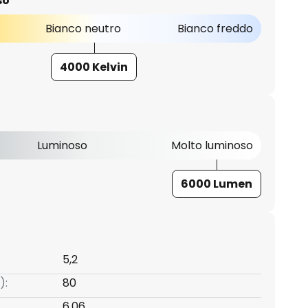
so
Bianco neutro
Bianco freddo
4000 Kelvin
Luminoso
Molto luminoso
6000 Lumen
5,2
):
80
6,06