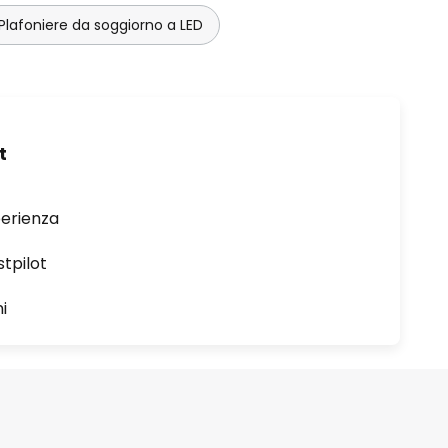
Plafoniere da soggiorno a LED
t
perienza
stpilot
i