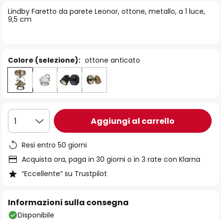
di
Lindby Faretto da parete Leonor, ottone, metallo, a 1 luce,
immagini
9,5 cm
Colore (selezione):
ottone anticato
Aggiungi al carrello
1
Resi entro 50 giorni
Acquista ora, paga in 30 giorni o in 3 rate con Klarna
“Eccellente” su Trustpilot
Informazioni sulla consegna
Disponibile