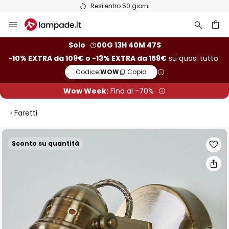
Resi entro 50 giorni
Salta
al
contenuto
rca
Solo
00G 13H 40M 46S
-10% EXTRA da 109€ o -13% EXTRA da 159€
su quasi tutto
Codice:
WOW
Copia
Wow Week:
Fino al -70%
Faretti
Vai
Sconto su quantità
alla
fine
della
galleria
di
immagini