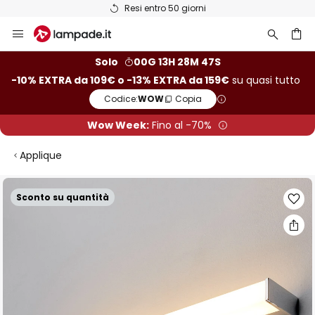
Resi entro 50 giorni
Salta
al
contenuto
rca
Solo
00G 13H 28M 46S
-10% EXTRA da 109€ o -13% EXTRA da 159€
su quasi tutto
Codice:
WOW
Copia
Wow Week:
Fino al -70%
Applique
Vai
Sconto su quantità
alla
fine
della
galleria
di
immagini