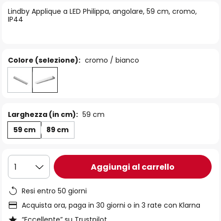
di
Lindby Applique a LED Philippa, angolare, 59 cm, cromo,
immagini
IP44
Colore (selezione):
cromo / bianco
Larghezza (in cm):
59 cm
59 cm
89 cm
Aggiungi al carrello
1
Resi entro 50 giorni
Acquista ora, paga in 30 giorni o in 3 rate con Klarna
“Eccellente” su Trustpilot