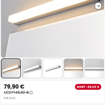
Vai
79,90 €
MSRP -69,00 €
all'inizio
MSRP
148,90 €
della
IVA incl.
galleria