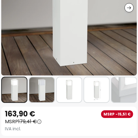
Vai
163,90 €
MSRP -15,51 €
all'inizio
MSRP
179,41 €
della
IVA incl.
galleria