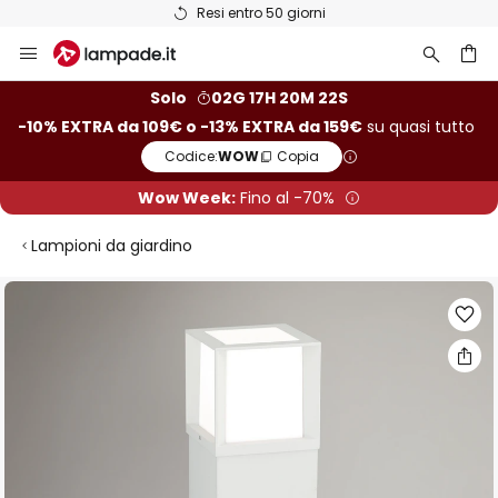
Resi entro 50 giorni
Salta
al
contenuto
rca
Solo
02G 17H 20M 21S
-10% EXTRA da 109€ o -13% EXTRA da 159€
su quasi tutto
Codice:
WOW
Copia
Wow Week:
Fino al -70%
Lampioni da giardino
Vai
alla
fine
della
galleria
di
immagini