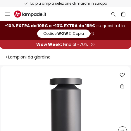
La più ampia selezione di marchi in Europa
Salta
al
contenuto
rca
-10% EXTRA da 109€ o -13% EXTRA da 159€
su quasi tutto
Codice:
WOW
Copia
Wow Week:
Fino al -70%
Lampioni da giardino
Vai
alla
fine
della
galleria
di
immagini