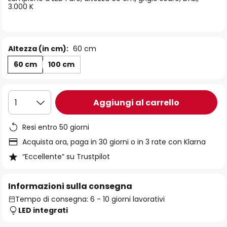
immagini
3.000 K
Altezza (in cm):
60 cm
60 cm
100 cm
Aggiungi al carrello
1
Resi entro 50 giorni
Acquista ora, paga in 30 giorni o in 3 rate con Klarna
“Eccellente” su Trustpilot
Informazioni sulla consegna
Tempo di consegna: 6 - 10 giorni lavorativi
LED integrati