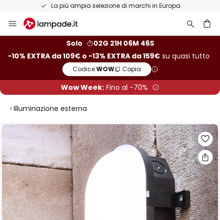
La più ampia selezione di marchi in Europa
Salta
al
contenuto
rca
Solo
02G 21H 06M 46S
-10% EXTRA da 109€ o -13% EXTRA da 159€
su quasi tutto
Codice:
WOW
Copia
Wow Week:
Fino al -70%
Illuminazione esterna
Vai
alla
fine
della
galleria
di
immagini