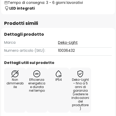
Tempo di consegna: 3 - 6 giorni lavorativi
LED integrati
Prodotti simili
Dettagli prodotto
Marca
Deko-Light
Numero articolo (SKU):
10036432
Dettagli utili sul prodotto
Non
Efficienza
IP54
Deko-Light
dimmerab
energetica
– fino a 5
ile
e durata
anni di
nel tempo
garanzia
(vedere le
indicazioni
del
produttore
)