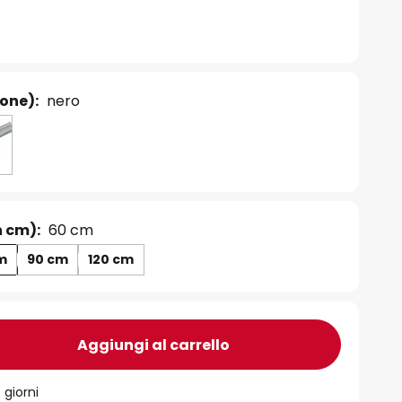
ione):
nero
n cm):
60 cm
m
90 cm
120 cm
Aggiungi al carrello
 giorni