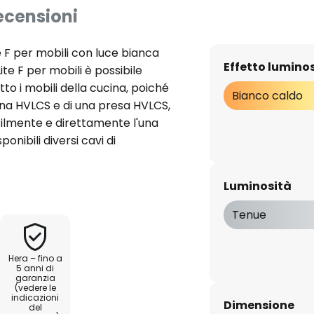
ecensioni
F per mobili con luce bianca
Effetto lumino
e F per mobili è possibile
to i mobili della cucina, poiché
Bianco caldo
ina HVLCS e di una presa HVLCS,
cilmente e direttamente l'una
onibili diversi cavi di
tanze. La lampada LED per
rruttore ed è realizzata in
Luminosità
pparecchio forniscono
nza componenti UV nella luce e
Tenue
ta e la buona resa cromatica
30 V è necessario un cavo di
Hera – fino a
 non incluso nella fornitura
5 anni di
garanzia
el tipo di collegamento
(vedere le
vo di collegamento alla rete con
indicazioni
Dimensione
del