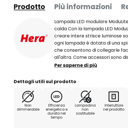
Prodotto
Più informazioni
R
Lampada LED modulare ModuLite 
calda Con la lampada LED ModuLit
creare intere strisce luminose sot
ogni lampada è dotata di una sp
che consentono di collegarle fa
all'altra. Come accessori sono disp
collegamento per colmare le dis
Per saperne di più
mobili ModuLite F è dotata di inte
alluminio. I LED installati nell'a
Dettagli utili sul prodotto
un'illuminazione bianca calda se
si distinguono per la lunga dura
(CRI 90). Per il collegamento a 2
Non
Efficienza
Lampadina
Interruttore
collegamento alla rete elettrica,
dimmerabile
energetica e
non
nel prodotto
durata nel
sostituibile
(vedere accessori). A seconda d
tempo
preferito, sono disponibili un ca