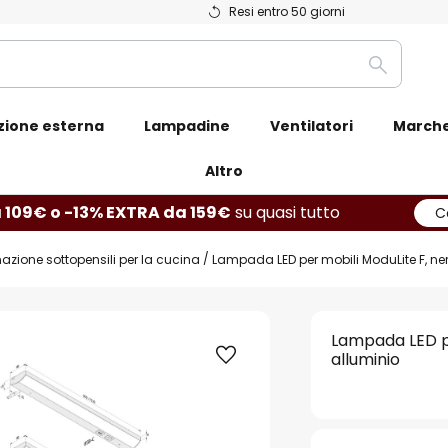
Resi entro 50 giorni
Ricerca
zione esterna
Lampadine
Ventilatori
March
Altro
 109€ o -13% EXTRA da 159€
su quasi tutto
C
nazione sottopensili per la cucina
Lampada LED per mobili ModuLite F, ner
Lampada LED pe
alluminio