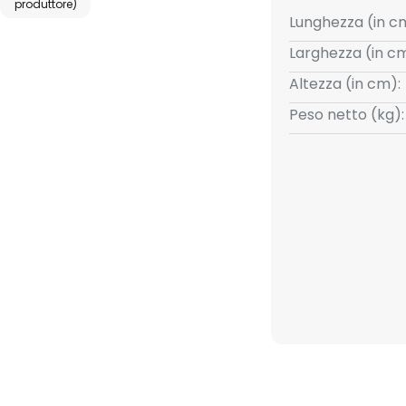
o di collegamento alla rete con
produttore)
Lunghezza (in c
Larghezza (in cm
Altezza (in cm):
Peso netto (kg):