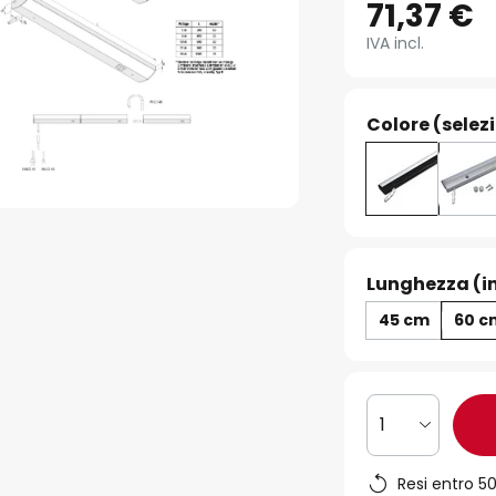
71,37 €
IVA incl.
Colore (selez
Lunghezza (i
45 cm
60 c
1
Resi entro 50