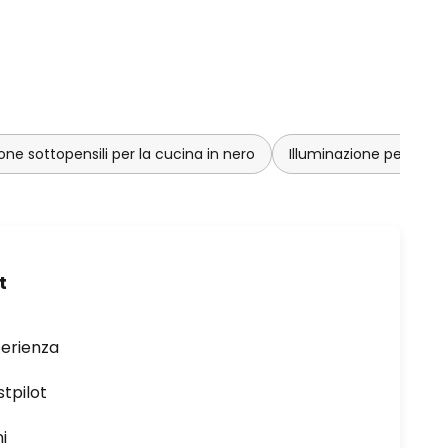
ione sottopensili per la cucina in nero
Illuminazione per mobil
t
perienza
stpilot
i