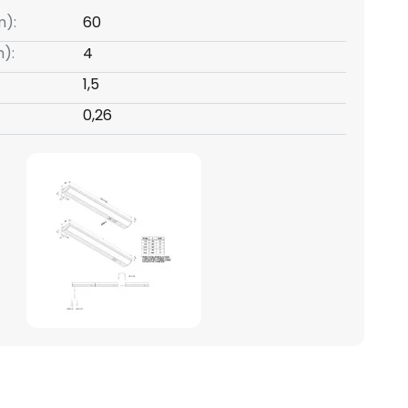
m):
60
):
4
1,5
0,26