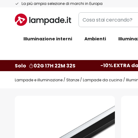
Salta
La più ampia selezione di marchi in Europa
al
Cosa
contenuto
stai
cercando?
Illuminazione interni
Ambienti
Illumina
-10% EXTRA da
Solo
02G 17H 22M 31S
Lampade e illuminazione
Stanze
Lampade da cucina
Illumi
Vai
alla
fine
della
galleria
di