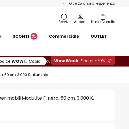
Oltre 25 anni di esperienza
Servizi
Accedi
Il mio Carrello
e
SCONTI
Commerciale
OUTLET
Wow Week:
Fino al -70%
odice:
WOW
Copia
a, 60 cm, 3.000 K, alluminio
r mobili ModuLite F, nera, 60 cm, 3.000 K,