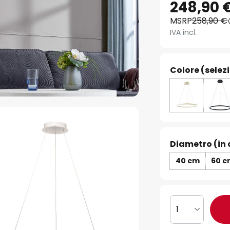
248,90 
MSRP
258,90 €
IVA incl.
Colore (selez
Diametro (in 
40 cm
60 
1