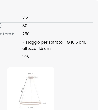
3,5
):
80
x (cm):
250
Fissaggio per soffitto - Ø 18,5 cm,
altezza 4,5 cm
1,98