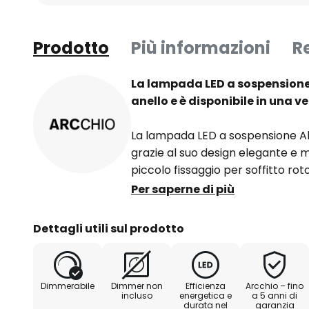
Prodotto
Più informazioni
R
La lampada LED a sospensione
anello e è disponibile in una v
La lampada LED a sospensione Alb
grazie al suo design elegante e m
piccolo fissaggio per soffitto roto
metallici sottili, ai quali è fissat
Per saperne di più
svasato. Il design bianco di que
e si integra perfettamente in u
Dettagli utili sul prodotto
integrati sono potenti ed efficien
e offrono un'ottima illuminazione,
che sopra il bancone della cucin
Dimmerabile
Dimmer non
Efficienza
Arcchio – fino
incluso
energetica e
a 5 anni di
durata nel
garanzia