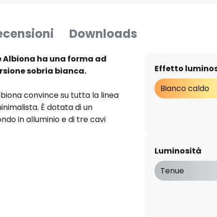
ecensioni
Downloads
 Albiona ha una forma ad
Effetto lumino
ersione sobria bianca.
Bianco caldo
iona convince su tutta la linea
inimalista. È dotata di un
ndo in alluminio e di tre cavi
o il paralume dalla forma ad anello
sta lampada LED non è invadente
Luminosità
n ambiente moderno. I LED
ti dal punto di vista energetico
Tenue
 sia sopra il tavolo da pranzo
a.