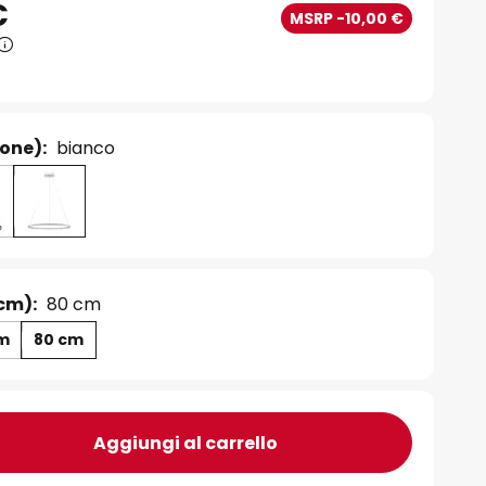
€
MSRP -10,00 €
ione):
bianco
cm):
80 cm
cm
80 cm
Aggiungi al carrello