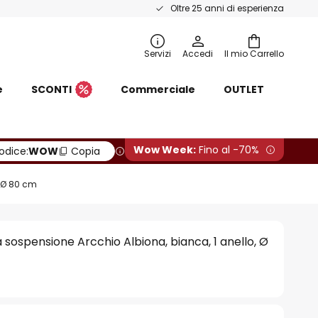
Oltre 25 anni di esperienza
Servizi
Accedi
Il mio Carrello
e
SCONTI
Commerciale
OUTLET
Wow Week:
Fino al -70%
odice:
WOW
Copia
, Ø 80 cm
sospensione Arcchio Albiona, bianca, 1 anello, Ø