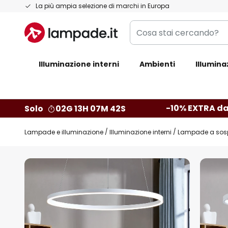
Salta
La più ampia selezione di marchi in Europa
al
Cosa
contenuto
stai
cercando?
Illuminazione interni
Ambienti
Illumina
-10% EXTRA da
Solo
02G 13H 07M 41S
Lampade e illuminazione
Illuminazione interni
Lampade a sos
Vai
alla
fine
della
galleria
di