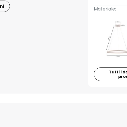
ni
Materiale:
Tutti i d
pro