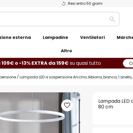
Resi entro 50 giorni
Ricerca
zione esterna
Lampadine
Ventilatori
March
Altro
 109€ o -13% EXTRA da 159€
su quasi tutto
C
pensione
Lampada LED a sospensione Arcchio Albiona, bianca, 1 anello
Lampada LED a 
80 cm