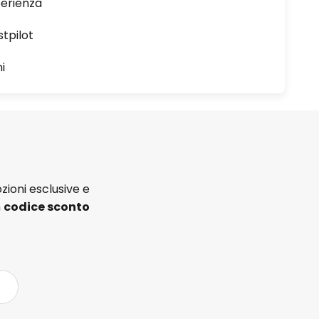
perienza
stpilot
i
zioni esclusive e
n
codice sconto