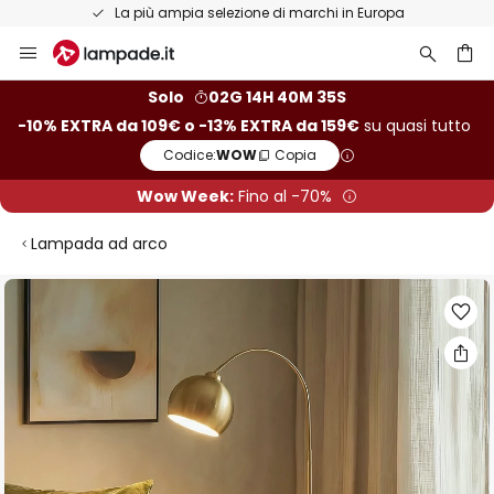
La più ampia selezione di marchi in Europa
Salta
al
contenuto
rca
Solo
02G 14H 40M 35S
-10% EXTRA da 109€ o -13% EXTRA da 159€
su quasi tutto
Codice:
WOW
Copia
Wow Week:
Fino al -70%
Lampada ad arco
Vai
alla
fine
della
galleria
di
immagini