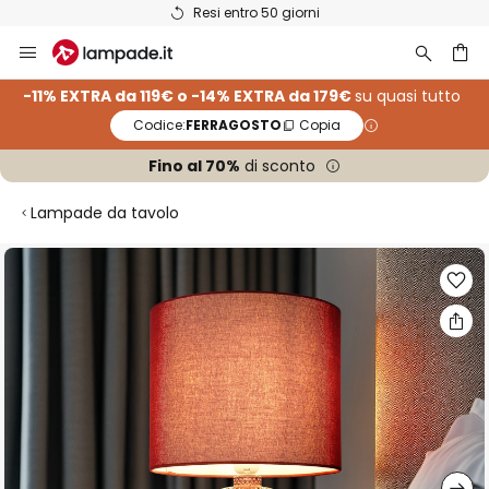
Resi entro 50 giorni
Salta
al
contenuto
rca
-11% EXTRA da 119€ o -14% EXTRA da 179€
su quasi tutto
Codice:
FERRAGOSTO
Copia
Fino al 70%
di sconto
Lampade da tavolo
Vai
alla
fine
della
galleria
di
immagini