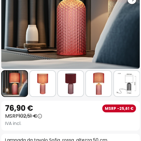
Vai
76,90 €
MSRP -25,61 €
all'inizio
MSRP
102,51 €
della
IVA incl.
galleria
di
Lampada da tavolo Sofia, rossa, altezza 50 cm,