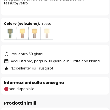
immagini
tessuto/vetro
Colore (selezione):
rosso
Resi entro 50 giorni
Acquista ora, paga in 30 giorni o in 3 rate con Klarna
“Eccellente” su Trustpilot
Informazioni sulla consegna
Non disponibile
Prodotti simili