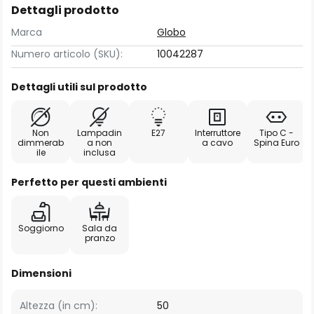
Dettagli prodotto
Marca
Globo
Numero articolo (SKU):
10042287
Dettagli utili sul prodotto
Non
Lampadin
E27
Interruttore
Tipo C -
dimmerab
a non
a cavo
Spina Euro
ile
inclusa
Perfetto per questi ambienti
Soggiorno
Sala da
pranzo
Dimensioni
Altezza (in cm):
50