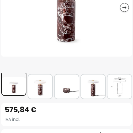
Vai
575,84 €
all'inizio
della
IVA incl.
galleria