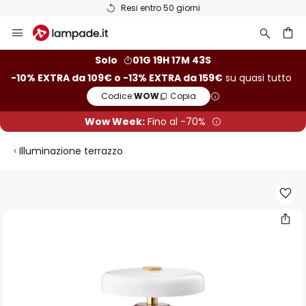
Resi entro 50 giorni
Salta
al
contenuto
rca
Solo
01G 19H 17M 42S
-10% EXTRA da 109€ o -13% EXTRA da 159€
su quasi tutto
Codice:
WOW
Copia
Wow Week:
Fino al -70%
Illuminazione terrazzo
Vai
alla
fine
della
galleria
di
immagini