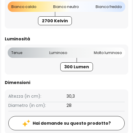
Bianco caldo
Bianco neutro
Bianco freddo
2700 Kelvin
Luminosità
Tenue
Luminoso
Molto luminoso
300 Lumen
Dimensioni
Altezza (in cm):
30,3
Diametro (in cm):
28
Hai domande su questo prodotto?