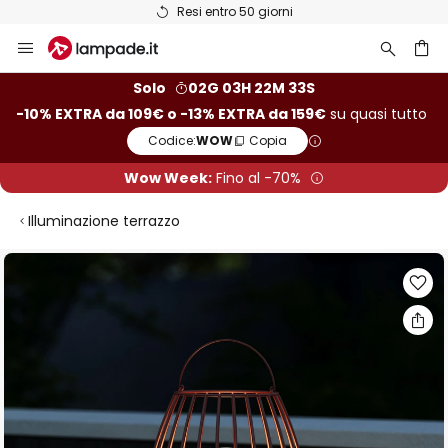
Resi entro 50 giorni
Salta
al
contenuto
rca
Solo
02G 03H 22M 32S
-10% EXTRA da 109€ o -13% EXTRA da 159€
su quasi tutto
Codice:
WOW
Copia
Wow Week:
Fino al -70%
Illuminazione terrazzo
Vai
alla
fine
della
galleria
di
immagini