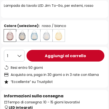
di
Lampada da tavolo LED Jim To-Go, per esterni, rosso
immagini
Colore (selezione):
rosso / bianco
Aggiungi al carrello
1
Resi entro 50 giorni
Acquista ora, paga in 30 giorni o in 3 rate con Klarna
“Eccellente” su Trustpilot
Informazioni sulla consegna
Tempo di consegna: 10 - 15 giorni lavorativi
LED integrati