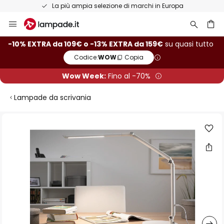
La più ampia selezione di marchi in Europa
Salta
al
contenuto
rca
-10% EXTRA da 109€ o -13% EXTRA da 159€
su quasi tutto
Codice:
WOW
Copia
Wow Week:
Fino al -70%
Lampade da scrivania
Vai
alla
fine
della
galleria
di
immagini