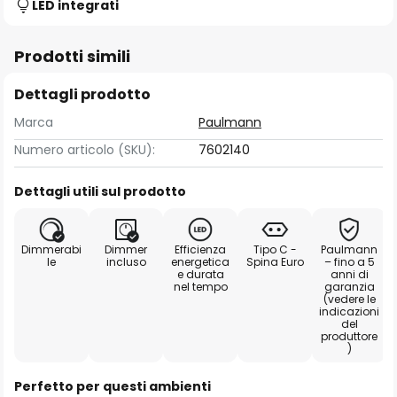
LED integrati
Prodotti simili
Dettagli prodotto
Marca
Paulmann
Numero articolo (SKU):
7602140
Dettagli utili sul prodotto
Dimmerabi
Dimmer
Efficienza
Tipo C -
Paulmann
le
incluso
energetica
Spina Euro
– fino a 5
e durata
anni di
nel tempo
garanzia
(vedere le
indicazioni
del
produttore
)
Perfetto per questi ambienti