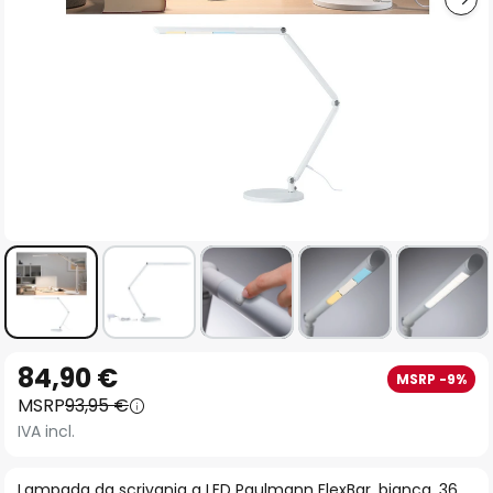
Vai
84,90 €
MSRP -9%
all'inizio
MSRP
93,95 €
della
IVA incl.
galleria
di
Lampada da scrivania a LED Paulmann FlexBar, bianca, 36