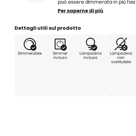
può essere dimmerata in più fasi 
%, 25 %, off). Il paralume dell'ap
Per saperne di più
spirale metallica con una copertu
quale sono alloggiati i LED.
Dettagli utili sul prodotto
Dimmerabile
Dimmer
Lampadina
Lampadina
incluso
inclusa
non
sostituibile