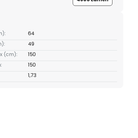
m):
64
):
49
x (cm):
150
:
150
1,73