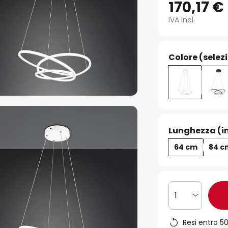
170,17 €
IVA incl.
Colore (selez
Lunghezza (i
64 cm
84 c
1
Resi entro 50