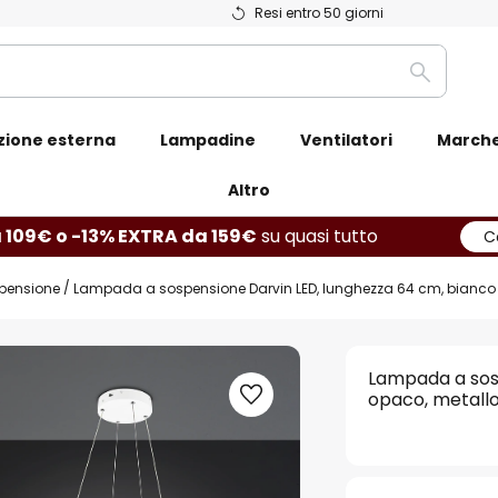
Resi entro 50 giorni
Ricerca
zione esterna
Lampadine
Ventilatori
March
Altro
 109€ o -13% EXTRA da 159€
su quasi tutto
C
pensione
Lampada a sospensione Darvin LED, lunghezza 64 cm, bianco 
Lampada a sos
opaco, metallo