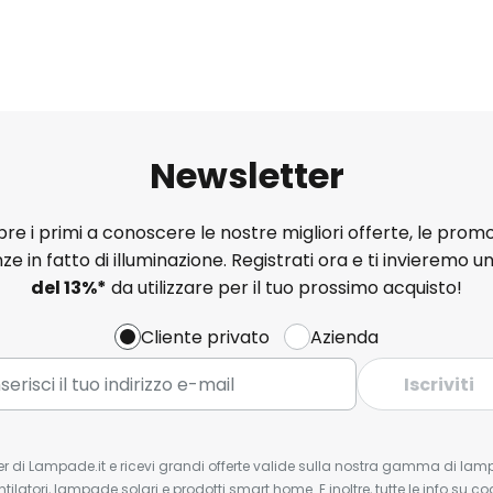
Newsletter
e i primi a conoscere le nostre migliori offerte, le promo
ze in fatto di illuminazione. Registrati ora e ti invieremo u
del
13%
*
da utilizzare per il tuo prossimo acquisto!
Cliente privato
Azienda
Iscriviti
tter di Lampade.it e ricevi grandi offerte valide sulla nostra gamma di lam
ntilatori, lampade solari e prodotti smart home. E inoltre, tutte le info su co