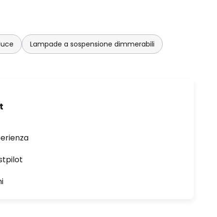
luce
Lampade a sospensione dimmerabili
t
perienza
stpilot
i