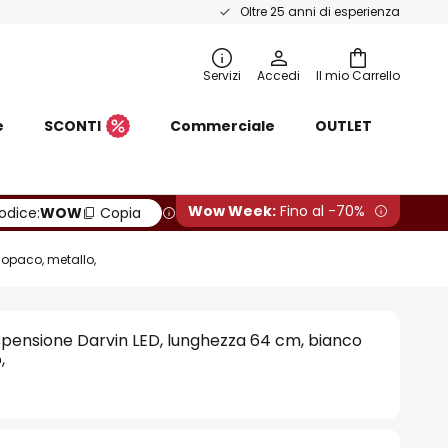
Oltre 25 anni di esperienza
Servizi
Accedi
Il mio Carrello
e
SCONTI
Commerciale
OUTLET
Wow Week:
Fino al -70%
odice:
WOW
Copia
opaco, metallo,
pensione Darvin LED, lunghezza 64 cm, bianco
,