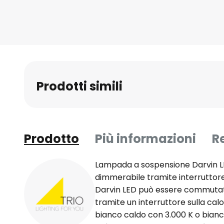
all'inizio
della
galleria
di
immagini
Prodotti simili
Prodotto
Più informazioni
R
Lampada a sospensione Darvin L
dimmerabile tramite interruttor
Darvin LED può essere commutata i
tramite un interruttore sulla cal
bianco caldo con 3.000 K o bianc