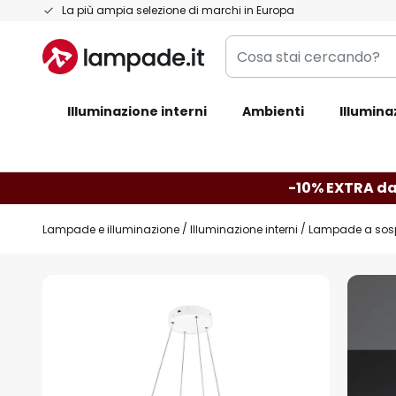
Salta
La più ampia selezione di marchi in Europa
al
Cosa
contenuto
stai
cercando?
Illuminazione interni
Ambienti
Illumina
-10% EXTRA da
Lampade e illuminazione
Illuminazione interni
Lampade a sos
Vai
alla
fine
della
galleria
di