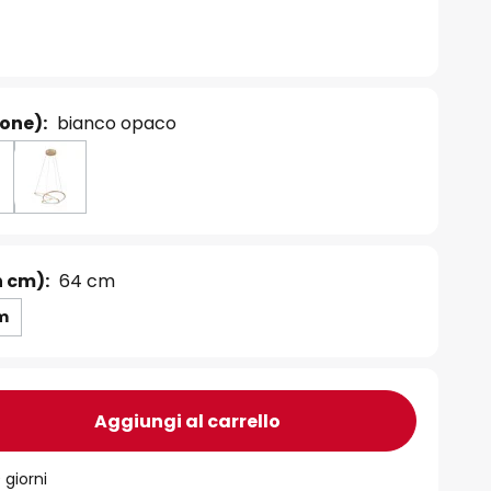
ione):
bianco opaco
n cm):
64 cm
m
Aggiungi al carrello
 giorni