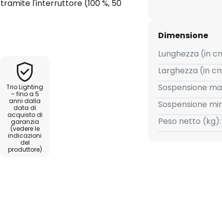
tramite l'interruttore (100 %, 50
parecchio è costituito da una
ra satinata su un lato, dietro la
Dimensione
Lunghezza (in c
Larghezza (in cm
Sospensione ma
Trio Lighting
– fino a 5
anni dalla
Sospensione min
data di
acquisto di
Peso netto (kg):
garanzia
(vedere le
indicazioni
del
produttore)