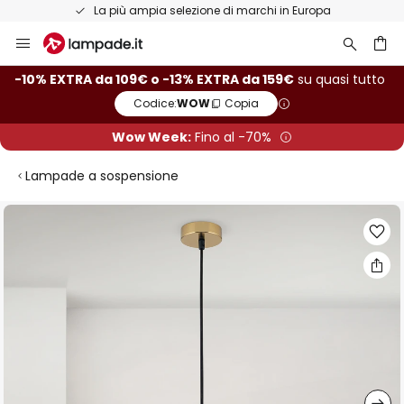
La più ampia selezione di marchi in Europa
Salta
al
contenuto
rca
-10% EXTRA da 109€ o -13% EXTRA da 159€
su quasi tutto
Codice:
WOW
Copia
Wow Week:
Fino al -70%
Lampade a sospensione
Vai
alla
fine
della
galleria
di
immagini