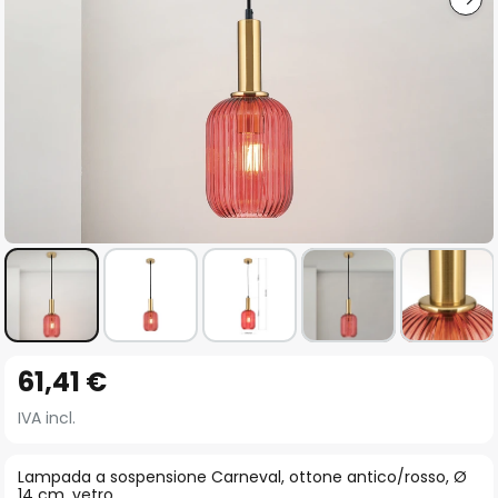
Vai
61,41 €
all'inizio
della
IVA incl.
galleria
di
Lampada a sospensione Carneval, ottone antico/rosso, Ø
14 cm, vetro