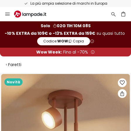
La più ampia selezione di marchi in Europa
Salta
al
contenuto
rca
Solo
02G 11H 10M 07S
-10% EXTRA da 109€ o -13% EXTRA da 159€
su quasi tutto
Codice:
WOW
Copia
Wow Week:
Fino al -70%
Faretti
Vai
Novità
alla
fine
della
galleria
di
immagini