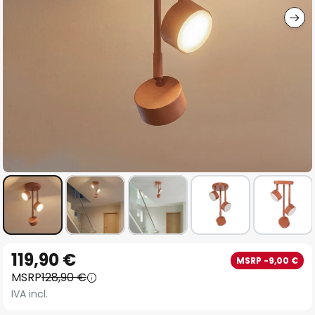
Vai
119,90 €
MSRP -9,00 €
all'inizio
MSRP
128,90 €
della
IVA incl.
galleria