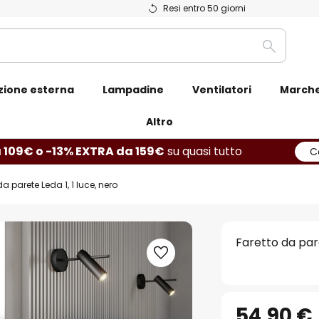
Resi entro 50 giorni
Ricerca
zione esterna
Lampadine
Ventilatori
March
Altro
 109€ o -13% EXTRA da 159€
su quasi tutto
C
da parete Leda 1, 1 luce, nero
Faretto da pare
54,90 €