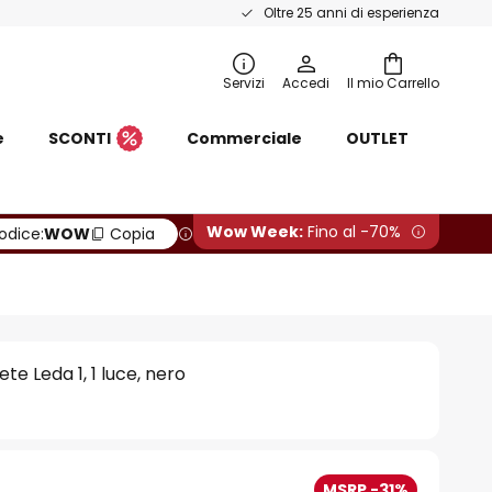
Oltre 25 anni di esperienza
Servizi
Accedi
Il mio Carrello
e
SCONTI
Commerciale
OUTLET
Wow Week:
Fino al -70%
odice:
WOW
Copia
te Leda 1, 1 luce, nero
MSRP -31%