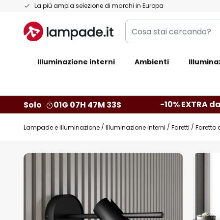
Salta
La più ampia selezione di marchi in Europa
al
Cosa
contenuto
stai
cercando?
Illuminazione interni
Ambienti
Illumina
-10% EXTRA da
Solo
01G 07H 47M 32S
Lampade e illuminazione
Illuminazione interni
Faretti
Faretto 
Vai
alla
fine
della
galleria
di