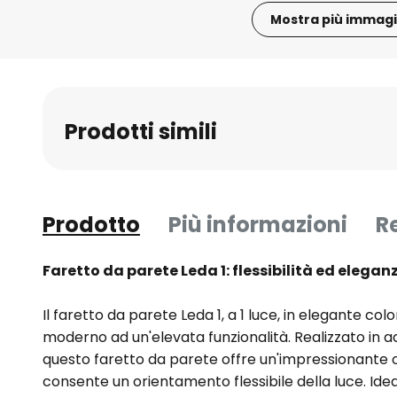
Mostra più immagi
Vai
all'inizio
della
galleria
Prodotti simili
di
immagini
Prodotto
Più informazioni
R
Faretto da parete Leda 1: flessibilità ed elega
Il faretto da parete Leda 1, a 1 luce, in elegante col
moderno ad un'elevata funzionalità. Realizzato in ac
questo faretto da parete offre un'impressionante or
consente un orientamento flessibile della luce. Ideal