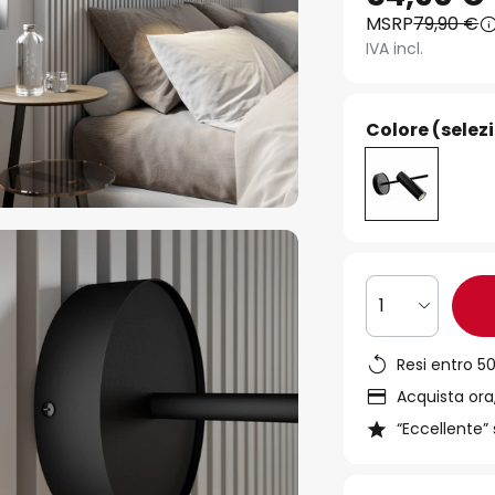
MSRP
79,90 €
IVA incl.
Colore (selez
1
Resi entro 50
Acquista ora,
“Eccellente” 