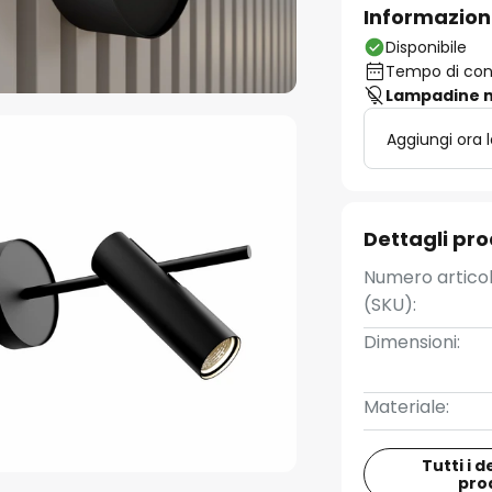
Informazion
Disponibile
Tempo di cons
Lampadine n
Aggiungi ora 
Dettagli pr
Numero artico
(SKU):
Dimensioni:
Materiale:
Tutti i d
pro