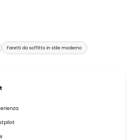
Faretti da soffitto in stile moderno
t
perienza
stpilot
i