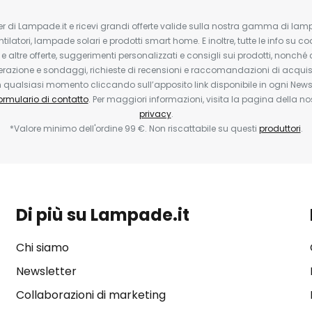
tter di Lampade.it e ricevi grandi offerte valide sulla nostra gamma di lam
ntilatori, lampade solari e prodotti smart home. E inoltre, tutte le info su co
 e altre offerte, suggerimenti personalizzati e consigli sui prodotti, nonché 
erazione e sondaggi, richieste di recensioni e raccomandazioni di acquisto
ualsiasi momento cliccando sull’apposito link disponibile in ogni Newsl
ormulario di contatto
. Per maggiori informazioni, visita la pagina della n
privacy
.
*Valore minimo dell'ordine 99 €. Non riscattabile su questi
produttori
.
Di più su Lampade.it
Chi siamo
Newsletter
Collaborazioni di marketing