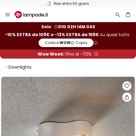
Resi entro 50 giorni
Salta
al
contenuto
rca
Solo
01G 02H 14M 04S
-10% EXTRA da 109€ o -13% EXTRA da 159€
su quasi tutto
Codice:
WOW
Copia
Wow Week:
Fino al -70%
Downlights
Vai
alla
fine
della
galleria
di
immagini