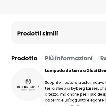
all'inizio
della
galleria
di
immagini
Prodotti simili
Prodotto
Più informazioni
R
Lampada da terra a 2 luci Sle
Scoprite il potere trasformativo
terra Sleep di Dyberg Larsen, che
altezza, ma anche per il suo de
da terra è un'aggiunta elegante a