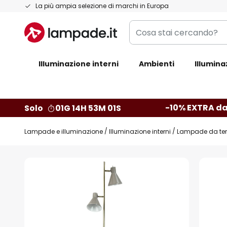
Salta
La più ampia selezione di marchi in Europa
al
Cosa
contenuto
stai
cercando?
Illuminazione interni
Ambienti
Illumina
-10% EXTRA da
Solo
01G 14H 53M 00S
Lampade e illuminazione
Illuminazione interni
Lampade da ter
Vai
alla
fine
della
galleria
di