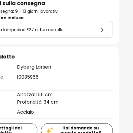
i sulla consegna
gna: 9 - 13 giorni lavorativi
on incluse
la lampadina E27 al tuo carrello
odotto
Dyberg Larsen
lo
10035966
Altezza: 165 cm
Profondità: 34 cm
Acciaio
ettagli del
Hai domande su
dotto
questo prodotto?