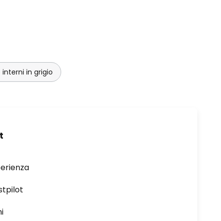
interni in grigio
t
perienza
stpilot
i