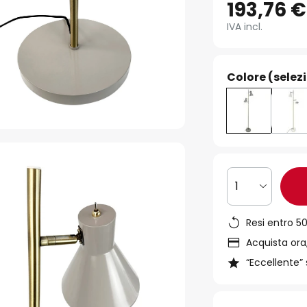
193,76 €
IVA incl.
Colore (selez
1
Resi entro 50
Acquista ora,
“Eccellente” 