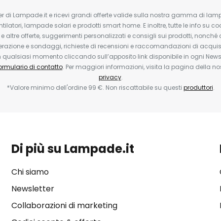
tter di Lampade.it e ricevi grandi offerte valide sulla nostra gamma di lam
ntilatori, lampade solari e prodotti smart home. E inoltre, tutte le info su co
 e altre offerte, suggerimenti personalizzati e consigli sui prodotti, nonché 
erazione e sondaggi, richieste di recensioni e raccomandazioni di acquisto
ualsiasi momento cliccando sull’apposito link disponibile in ogni Newsl
ormulario di contatto
. Per maggiori informazioni, visita la pagina della n
privacy
.
*Valore minimo dell'ordine 99 €. Non riscattabile su questi
produttori
.
Di più su Lampade.it
Chi siamo
Newsletter
Collaborazioni di marketing