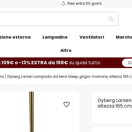
Resi entro 50 giorni
Ricerca
zione esterna
Lampadine
Ventilatori
March
Altro
 109€ o -13% EXTRA da 159€
su quasi tutto
C
ra
Dyberg Larsen Lampada da terra Sleep, grigio-marrone, altezza 165 
Dyberg Larsen
altezza 165 cm