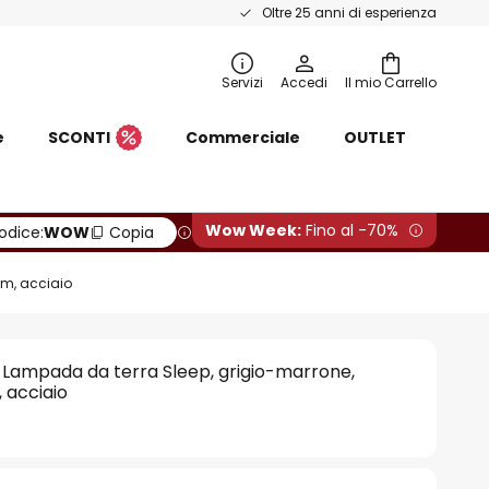
Oltre 25 anni di esperienza
Servizi
Accedi
Il mio Carrello
e
SCONTI
Commerciale
OUTLET
Wow Week:
Fino al -70%
odice:
WOW
Copia
cm, acciaio
 Lampada da terra Sleep, grigio-marrone,
, acciaio