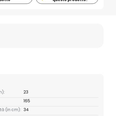
m):
23
165
tà (in cm):
34