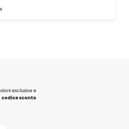
i
zioni esclusive e
n
codice sconto