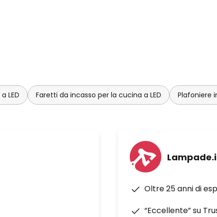
 a LED
Faretti da incasso per la cucina a LED
Plafoniere 
Lampade.i
Oltre 25 anni di es
“Eccellente” su Tru