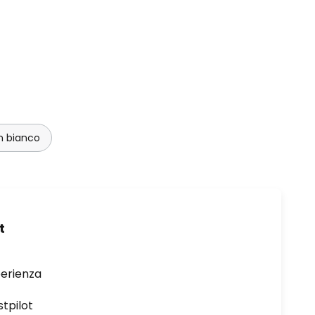
in bianco
t
perienza
stpilot