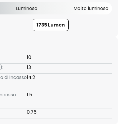
Luminoso
Molto luminoso
1735 Lumen
10
):
13
o di incasso
14.2
incasso
1.5
0,75