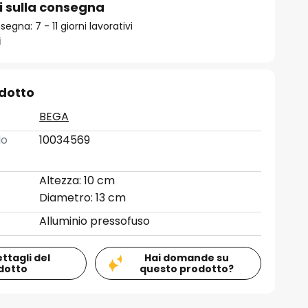
i sulla consegna
gna: 7 - 11 giorni lavorativi
i
odotto
BEGA
lo
10034569
Altezza: 10 cm
Diametro: 13 cm
Alluminio pressofuso
ettagli del
Hai domande su
dotto
questo prodotto?