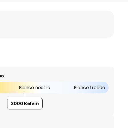
so
Bianco neutro
Bianco freddo
3000 Kelvin