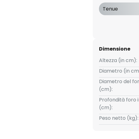
trapuro anodizzato - 1 cavo di
Tenue
razione e sistema di connettori
n/off o DALI
Dimensione
Altezza (in cm):
Diametro (in cm
Diametro del for
(cm):
Profondità foro 
(cm):
Peso netto (kg):