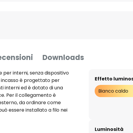
ecensioni
Downloads
 per interni, senza dispositivo
Effetto lumino
a incasso è progettato per
nti interni ed è dotato di una
Bianco caldo
ce. Per il collegamento è
esterno, da ordinare come
uò essere installato a filo nei
alloggiamento in fusione di
sso è in plastica rinforzata con
Luminosità
aggio è in polistirene espanso