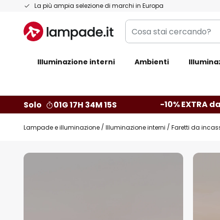
Salta
La più ampia selezione di marchi in Europa
al
Cosa
contenuto
stai
cercando?
Illuminazione interni
Ambienti
Illumina
-10% EXTRA da
Solo
01G 17H 34M 14S
Lampade e illuminazione
Illuminazione interni
Faretti da incas
Vai
alla
fine
della
galleria
di