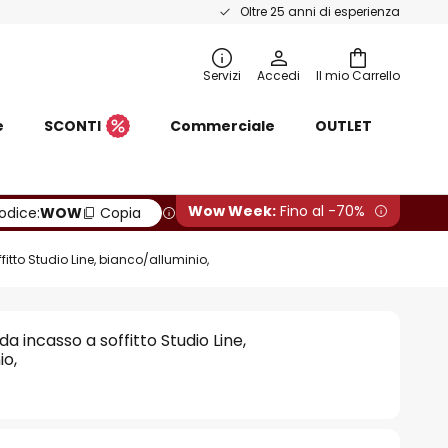
Oltre 25 anni di esperienza
Servizi
Accedi
Il mio Carrello
e
SCONTI
Commerciale
OUTLET
Wow Week:
Fino al -70%
odice:
WOW
Copia
itto Studio Line, bianco/alluminio,
a incasso a soffitto Studio Line,
io,