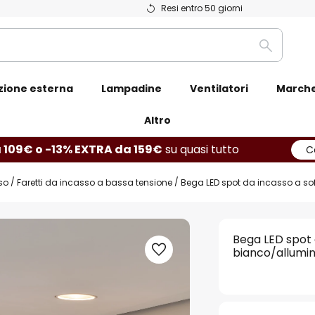
Resi entro 50 giorni
Ricerca
zione esterna
Lampadine
Ventilatori
March
Altro
 109€ o -13% EXTRA da 159€
su quasi tutto
C
so
Faretti da incasso a bassa tensione
Bega LED spot da incasso a soff
Bega LED spot d
bianco/allumin