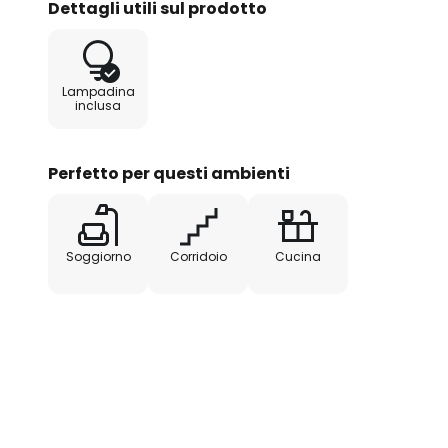
Dettagli utili sul prodotto
rigido - Riflettore in alluminio ul
collegamento con scarico della t
a spina per alimentatore Bega, o
Lampadina
inclusa
Perfetto per questi ambienti
Soggiorno
Corridoio
Cucina