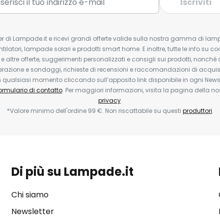
Iscriviti
tter di Lampade.it e ricevi grandi offerte valide sulla nostra gamma di lam
ntilatori, lampade solari e prodotti smart home. E inoltre, tutte le info su co
 e altre offerte, suggerimenti personalizzati e consigli sui prodotti, nonché 
erazione e sondaggi, richieste di recensioni e raccomandazioni di acquisto
ualsiasi momento cliccando sull’apposito link disponibile in ogni Newsl
ormulario di contatto
. Per maggiori informazioni, visita la pagina della n
privacy
.
*Valore minimo dell'ordine 99 €. Non riscattabile su questi
produttori
.
Di più su Lampade.it
Chi siamo
Newsletter