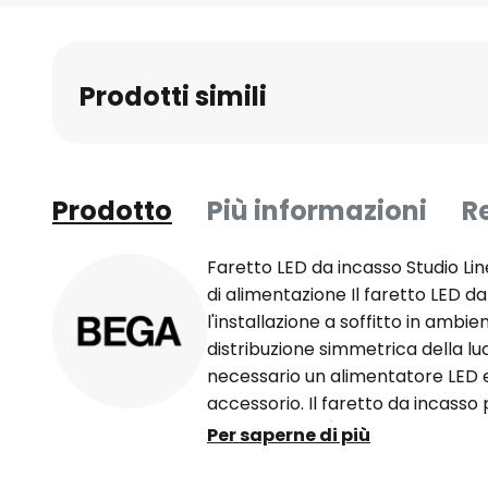
all'inizio
della
galleria
Prodotti simili
di
immagini
Prodotto
Più informazioni
R
Faretto LED da incasso Studio Line
di alimentazione Il faretto LED d
l'installazione a soffitto in ambie
distribuzione simmetrica della lu
necessario un alimentatore LED 
accessorio. Il faretto da incasso p
controsoffitti. È costituito da un 
Per saperne di più
alluminio, l'alloggiamento da inca
fibra di vetro, la piastra di centr