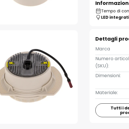
Informazion
Tempo di conse
LED integrat
Dettagli pr
Marca
Numero artico
(SKU):
Dimensioni:
Materiale:
Tutti i d
pro