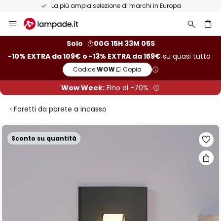
La più ampia selezione di marchi in Europa
Salta
al
contenuto
rca
Solo
00G 15H 33M 04S
-10% EXTRA da 109€ o -13% EXTRA da 159€
su quasi tutto
Codice:
WOW
Copia
Wow Week:
Fino al -70%
Faretti da parete a incasso
Vai
Sconto su quantità
alla
fine
della
galleria
di
immagini