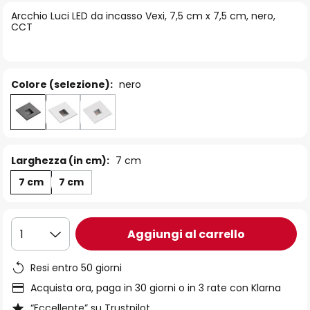
di
Arcchio Luci LED da incasso Vexi, 7,5 cm x 7,5 cm, nero,
immagini
CCT
Colore (selezione):
nero
Larghezza (in cm):
7 cm
7 cm
7 cm
Aggiungi al carrello
1
Resi entro 50 giorni
Acquista ora, paga in 30 giorni o in 3 rate con Klarna
“Eccellente” su Trustpilot