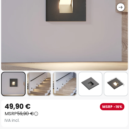
Vai
49,90 €
MSRP -16%
all'inizio
MSRP
59,90 €
della
IVA incl.
galleria