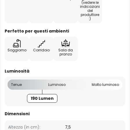
(vedere le
indicazioni
del
produttore
)
Perfetto per questi ambienti
Soggiorno
Corridoio
Sala da
pranzo
Luminosità
Tenue
Luminoso
Molto luminoso
190 Lumen
Dimensioni
Altezza (in cm):
7,5