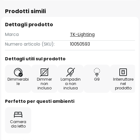
Prodotti simili
Dettagli prodotto
Marca
TK-Lighting
Numero articolo (SKU):
10050593
Dettagli utili sul prodotto
Dimmerabi
Dimmer
Lampadin
G9
Interruttore
le
non
a non
nel
incluso
inclusa
prodotto
Perfetto per questi ambienti
Camera
da letto