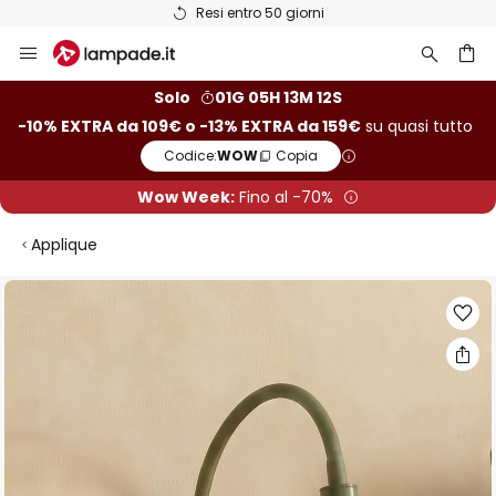
Resi entro 50 giorni
Salta
al
contenuto
rca
Solo
01G 05H 13M 11S
-10% EXTRA da 109€ o -13% EXTRA da 159€
su quasi tutto
Codice:
WOW
Copia
Wow Week:
Fino al -70%
Applique
Vai
alla
fine
della
galleria
di
immagini