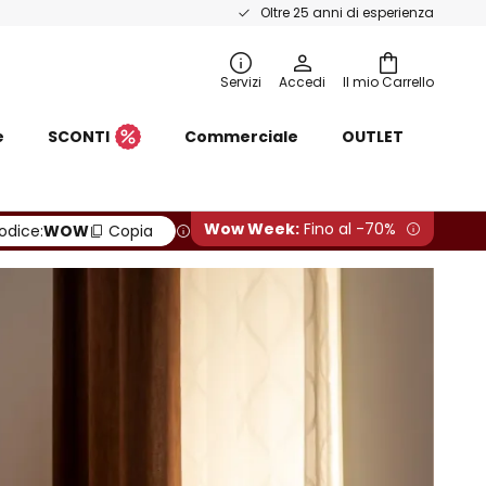
Oltre 25 anni di esperienza
Servizi
Accedi
Il mio Carrello
e
SCONTI
Commerciale
OUTLET
Wow Week:
Fino al -70%
odice:
WOW
Copia