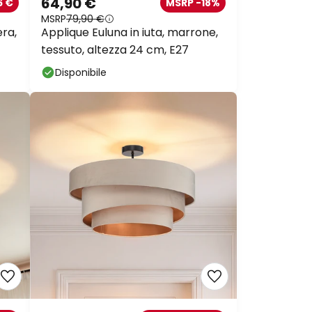
64,90 €
6 €
MSRP -18%
MSRP
79,90 €
ra,
Applique Euluna in iuta, marrone,
tessuto, altezza 24 cm, E27
Disponibile