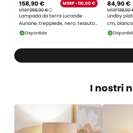
158,90 €
84,90 €
MSRP -110,00 €
MSRP
268,90 €
MSRP
138,90 
Lampada da terra Lucande
Lindby plaf
Auriane, treppiede, nero, tessuto,
cm, bianco,
160 cm
Disponibile
Disponibi
I nostri