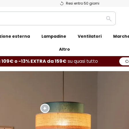
Resi entro 50 giorni
Ricerca
zione esterna
Lampadine
Ventilatori
March
Altro
 109€ o -13% EXTRA da 159€
su quasi tutto
C