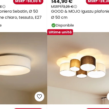
144,90 €
MSRP -59,00 €
MSRP -28,3
 €
MSRP
173,26 €
oniera Sebatin, Ø 50
GOOD & MOJO Iguazu plafonie
e chiaro, tessuto, E27
Ø 50 cm
le
Disponibile
Ultime unità