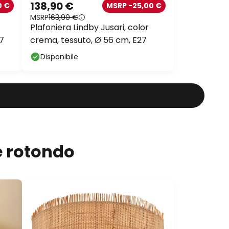
138,90 €
0 €
MSRP -25,00 €
MSRP
163,90 €
Plafoniera Lindby Jusari, color
27
crema, tessuto, Ø 56 cm, E27
Disponibile
e rotondo