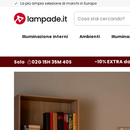
Salta
La più ampia selezione di marchi in Europa
al
Cosa
contenuto
stai
cercando?
Illuminazione interni
Ambienti
Illumina
-10% EXTRA da
Solo
02G 15H 35M 38S