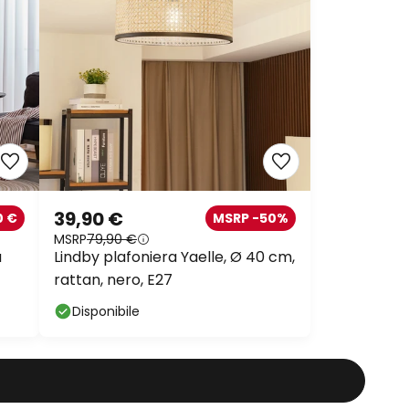
39,90 €
0 €
MSRP -50%
MSRP
79,90 €
a
Lindby plafoniera Yaelle, Ø 40 cm,
rattan, nero, E27
Disponibile