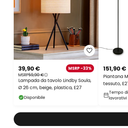
39,90 €
151,90 €
MSRP -33%
MSRP
59,90 €
Piantana M
Lampada da tavolo Lindby Soula,
tessuto, E2
Ø 26 cm, beige, plastica, E27
Tempo di 
Disponibile
lavorativi