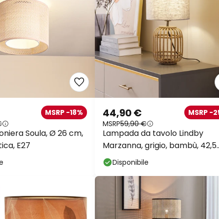
44,90 €
MSRP -18%
MSRP -
€
MSRP
59,90 €
oniera Soula, Ø 26 cm,
Lampada da tavolo Lindby
tica, E27
Marzanna, grigio, bambù, 42,5
cm, E27
le
Disponibile