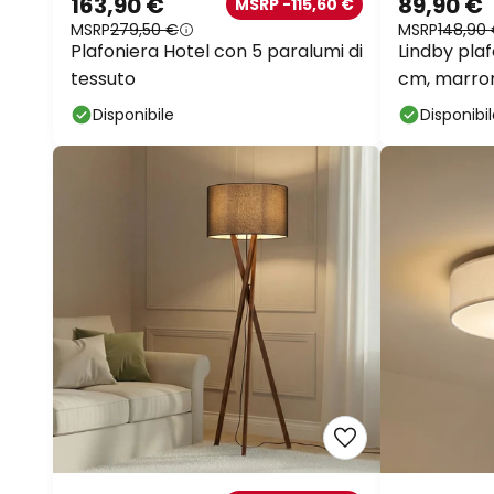
163,90 €
89,90 €
MSRP -115,60 €
MSRP
279,50 €
MSRP
148,90
Plafoniera Hotel con 5 paralumi di
Lindby plaf
tessuto
cm, marron
Disponibile
Disponibi