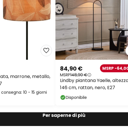
84,90 €
MSRP -64,0
MSRP
148,90 €
ata, marrone, metallo,
Lindby piantana Yaelle, altezz
7
146 cm, rattan, nero, E27
consegna: 10 - 15 giorni
Disponibile
Per saperne di più