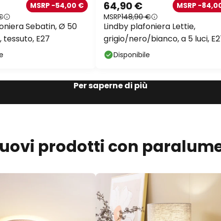
64,90 €
MSRP -54,00 €
MSRP -84,0
€
MSRP
148,90 €
oniera Sebatin, Ø 50
Lindby plafoniera Lettie,
 tessuto, E27
grigio/nero/bianco, a 5 luci, E
le
Disponibile
Per saperne di più
 nuovi prodotti con paralum