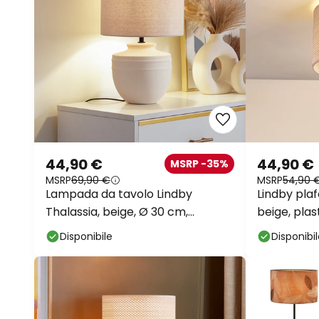
44,90 €
44,90 €
MSRP -35%
MSRP
69,90 €
MSRP
54,90 
Lampada da tavolo Lindby
Lindby plaf
Thalassia, beige, Ø 30 cm,
beige, plas
ceramica
Disponibile
Disponibi