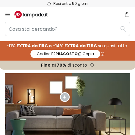
Resi entro 50 giorni
Salta
al
Cosa
contenuto
rca
Rice
stai
cercando?
-11% EXTRA da 119€ o -14% EXTRA da 179€
su quasi tutto
Codice:
FERRAGOSTO
Copia
Fino al 70%
di sconto