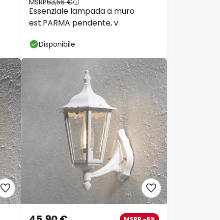
MSRP
63,56 €
Essenziale lampada a muro
est.PARMA pendente, v.
Disponibile
45,90 €
MSRP -8%