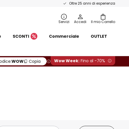
Oltre 25 anni di esperienza
Servizi
Accedi
Il mio Carrello
e
SCONTI
Commerciale
OUTLET
Wow Week:
Fino al -70%
odice:
WOW
Copia