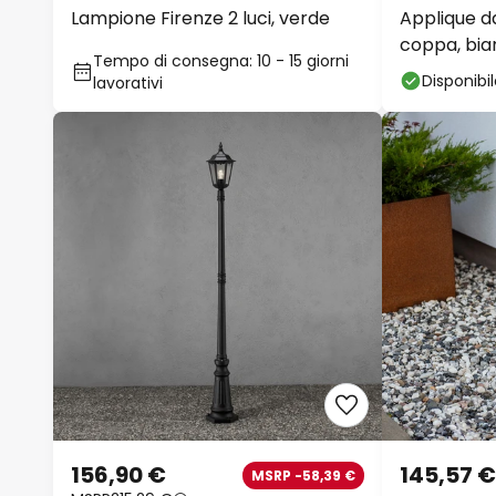
Lampione Firenze 2 luci, verde
Applique da
coppa, bia
Tempo di consegna: 10 - 15 giorni
Disponibi
lavorativi
156,90 €
145,57 €
MSRP -58,39 €