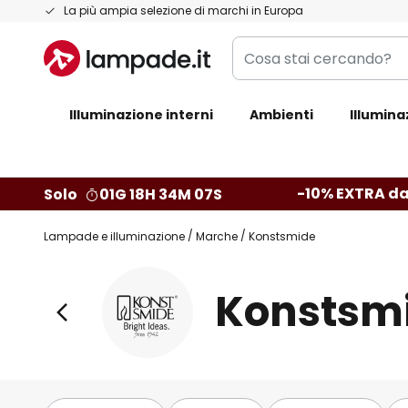
Salta
La più ampia selezione di marchi in Europa
al
Cosa
contenuto
stai
cercando?
Illuminazione interni
Ambienti
Illumina
-10% EXTRA da
Solo
01G 18H 34M 05S
Lampade e illuminazione
Marche
Konstsmide
Konstsm