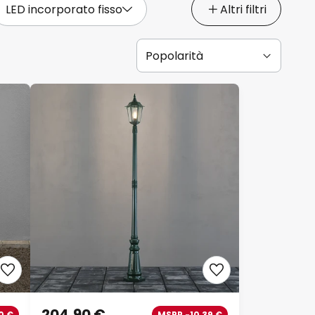
LED incorporato fisso
Altri filtri
204,90 €
0 €
MSRP -10,39 €