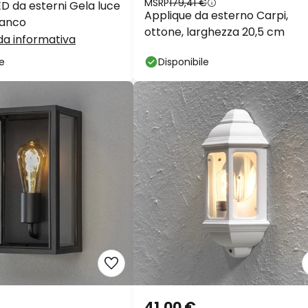
MSRP
179,41 €
ED da esterni Gela luce
Applique da esterno Carpi,
ianco
ottone, larghezza 20,5 cm
a informativa
le
Disponibile
41,00 €