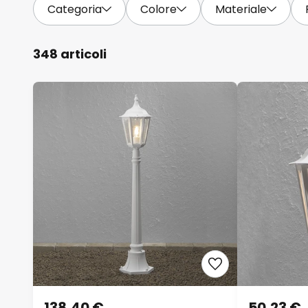
Categoria
Colore
Materiale
348 articoli
138,40 €
50,23 €