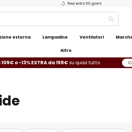
Resi entro 50 giorni
Ricerca
zione esterna
Lampadine
Ventilatori
March
Altro
 109€ o -13% EXTRA da 159€
su quasi tutto
C
ide