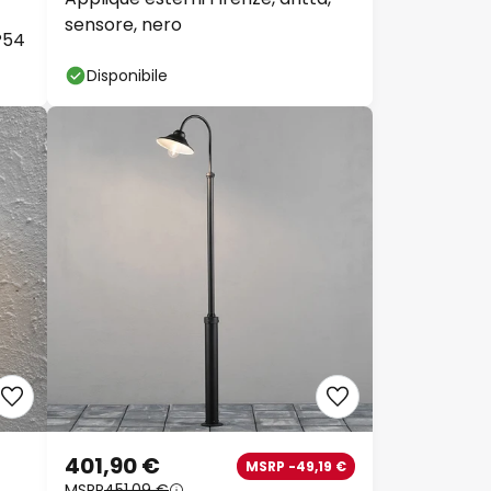
sensore, nero
P54
Disponibile
401,90 €
MSRP -49,19 €
MSRP
451,09 €