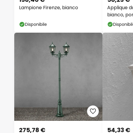
Lampione Firenze, bianco
Applique d
bianco, po
48 cm
Disponibile
Disponibi
275,78 €
54,33 €