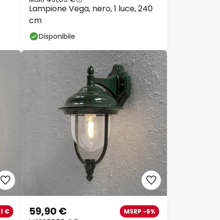
Lampione Vega, nero, 1 luce, 240
cm
Disponibile
59,90 €
1 €
MSRP -5%