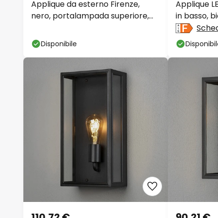
Applique da esterno Firenze,
Applique L
nero, portalampada superiore,
in basso, b
48 cm
Sched
Disponibile
Disponibi
110,72 €
90,21 €