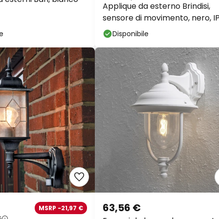
Applique da esterno Brindisi,
sensore di movimento, nero, I
le
Disponibile
63,56 €
MSRP -21,97 €
€