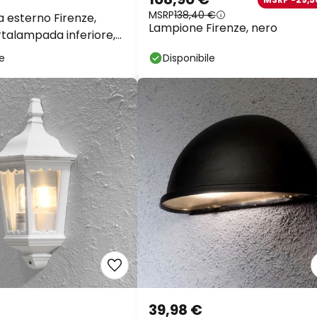
MSRP
138,40 €
a esterno Firenze,
Lampione Firenze, nero
rtalampada inferiore,
le
Disponibile
39,98 €