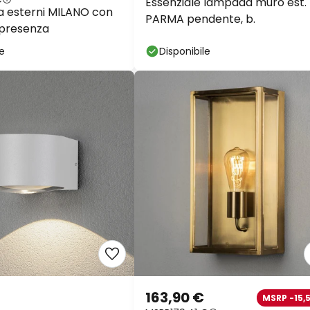
Essenziale lampada muro est.
a esterni MILANO con
PARMA pendente, b.
 presenza
le
Disponibile
163,90 €
MSRP -15,5