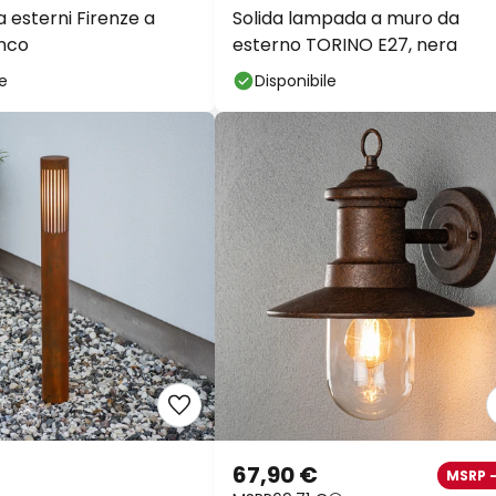
 esterni Firenze a
Solida lampada a muro da
nco
esterno TORINO E27, nera
le
Disponibile
67,90 €
MSRP 