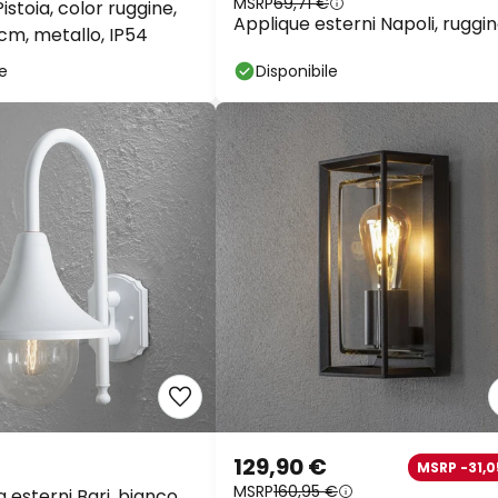
MSRP
69,71 €
stoia, color ruggine,
Applique esterni Napoli, ruggi
cm, metallo, IP54
le
Disponibile
129,90 €
MSRP -31,0
MSRP
160,95 €
 esterni Bari, bianco