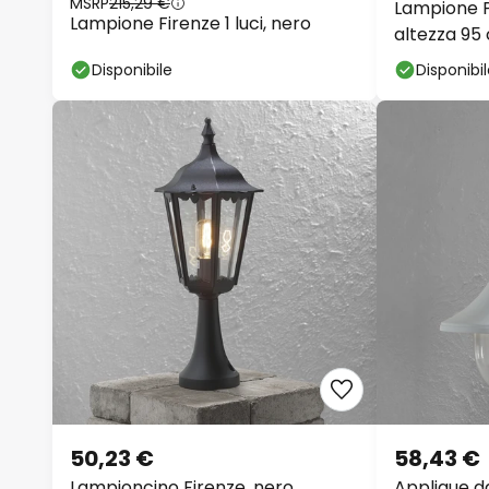
MSRP
215,29 €
Lampione Pi
Lampione Firenze 1 luci, nero
altezza 95 
Disponibile
Disponibi
50,23 €
58,43 €
Lampioncino Firenze, nero
Applique da