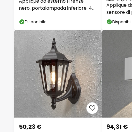
Applique da esterno Firenze,
Applique d
nero, portalampada inferiore, 48
sensore di
cm
Disponibile
Disponibi
50,23 €
94,31 €