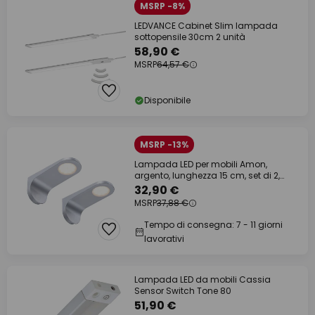
MSRP -8%
LEDVANCE Cabinet Slim lampada
sottopensile 30cm 2 unità
58,90 €
MSRP
64,57 €
Disponibile
MSRP -13%
Lampada LED per mobili Amon,
argento, lunghezza 15 cm, set di 2,
dimmerabile
32,90 €
MSRP
37,88 €
Tempo di consegna: 7 - 11 giorni
lavorativi
Lampada LED da mobili Cassia
Sensor Switch Tone 80
51,90 €