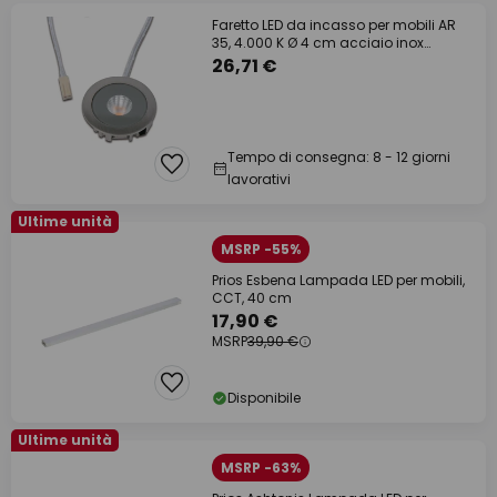
Faretto LED da incasso per mobili AR
35, 4.000 K Ø 4 cm acciaio inox
alluminio
26,71 €
Tempo di consegna: 8 - 12 giorni
lavorativi
Ultime unità
MSRP -55%
Prios Esbena Lampada LED per mobili,
CCT, 40 cm
17,90 €
MSRP
39,90 €
Disponibile
Ultime unità
MSRP -63%