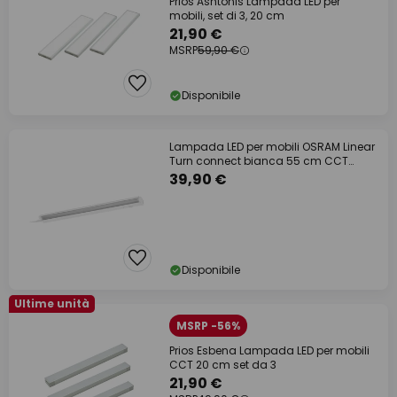
Prios Ashtonis Lampada LED per
mobili, set di 3, 20 cm
21,90 €
MSRP
59,90 €
Disponibile
Lampada LED per mobili OSRAM Linear
Turn connect bianca 55 cm CCT
dimmerabile
39,90 €
Disponibile
Ultime unità
MSRP -56%
Prios Esbena Lampada LED per mobili
CCT 20 cm set da 3
21,90 €