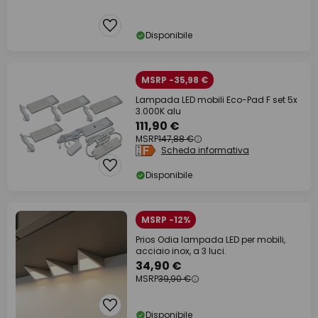
Disponibile
MSRP -35,98 €
Lampada LED mobili Eco-Pad F set 5x
3.000K alu
111,90 €
MSRP
147,88 €
Scheda informativa
Disponibile
MSRP -12%
Prios Odia lampada LED per mobili,
acciaio inox, a 3 luci.
34,90 €
MSRP
39,90 €
Disponibile