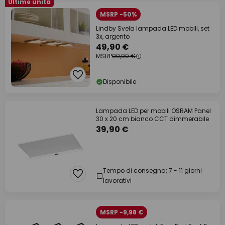
Ultime unità
MSRP -50%
Lindby Svela lampada LED mobili, set
3x, argento
49,90 €
MSRP
99,90 €
Disponibile
Lampada LED per mobili OSRAM Panel
30 x 20 cm bianco CCT dimmerabile
39,90 €
Tempo di consegna: 7 - 11 giorni
lavorativi
MSRP -9,98 €