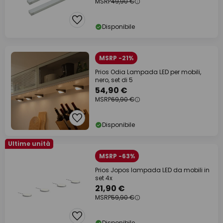
MSRP
49,90 €
Disponibile
MSRP -21%
Prios Odia Lampada LED per mobili,
nero, set di 5
54,90 €
MSRP
69,90 €
Disponibile
Ultime unità
MSRP -63%
Prios Jopos lampada LED da mobili in
set 4x
21,90 €
MSRP
59,90 €
Disponibile