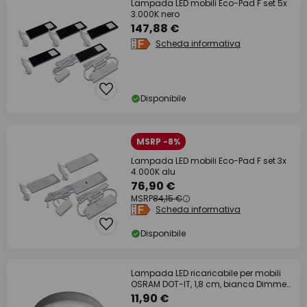
Lampada LED mobili Eco-Pad F set 5x
3.000K nero
147,88 €
Scheda informativa
Disponibile
MSRP -8%
Lampada LED mobili Eco-Pad F set 3x
4.000K alu
76,90 €
MSRP
84,15 €
Scheda informativa
Disponibile
Lampada LED ricaricabile per mobili
OSRAM DOT-IT, 1,8 cm, bianca Dimmer
touch
11,90 €