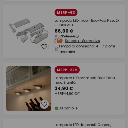
MSRP -6%
Lampada LED mobili Eco-Pad F set 2x
3.000K alu
66,90 €
MSRP
71,39 €
Scheda informativa
Tempo di consegna: 4 - 7 giorni
lavorativi
MSRP -22%
Lampada LED per mobili Prios Odia,
nero, 3 unità
34,90 €
MSRP
44,90 €
Disponibile
Lampada LED da pensili Conero,