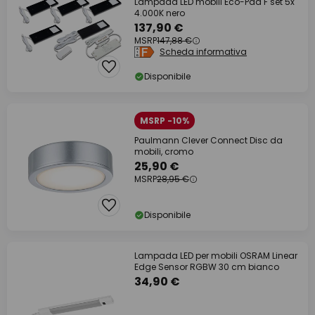
Lampada LED mobili Eco-Pad F set 5x
4.000K nero
137,90 €
MSRP
147,88 €
Scheda informativa
Disponibile
MSRP -10%
Paulmann Clever Connect Disc da
mobili, cromo
25,90 €
MSRP
28,95 €
Disponibile
Lampada LED per mobili OSRAM Linear
Edge Sensor RGBW 30 cm bianco
34,90 €