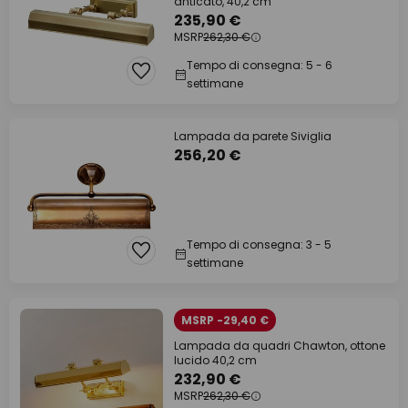
anticato, 40,2 cm
235,90 €
MSRP
262,30 €
Tempo di consegna: 5 - 6
settimane
Lampada da parete Siviglia
256,20 €
Tempo di consegna: 3 - 5
settimane
MSRP -29,40 €
Lampada da quadri Chawton, ottone
lucido 40,2 cm
232,90 €
MSRP
262,30 €