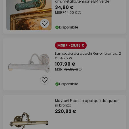
cm, metallo, tensione E14 verde
34,90 €
MSRP
44,90 €
Disponibile
MSRP -29,95 €
Lampada da quadri Renoir bianca, 2
x E14 25 W
107,90 €
MSRP
137,85 €
Disponibile
Maytoni Picasso applique da quadri
in bronzo
220,82 €