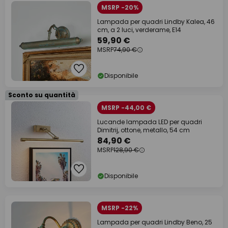
MSRP -20%
Lampada per quadri Lindby Kalea, 46
cm, a 2 luci, verderame, E14
59,90 €
MSRP
74,90 €
Disponibile
Sconto su quantità
MSRP -44,00 €
Lucande lampada LED per quadri
Dimitrij, ottone, metallo, 54 cm
84,90 €
MSRP
128,90 €
Disponibile
MSRP -22%
Lampada per quadri Lindby Beno, 25