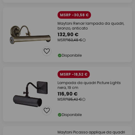
MSRP -30,58 €
Maytoni Renoir lampada da quadri,
bronzo, anticato
132,90 €
MSRP
163,48 €
Disponibile
MSRP -18,52 €
Lampada da quadri Picture Lights
nera, 19 cm
116,90 €
MSRP
135,42 €
Disponibile
Maytoni Picasso applique da quadri