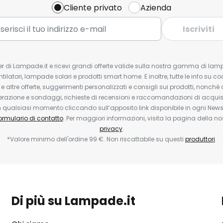
Cliente privato
Azienda
Iscriviti
tter di Lampade.it e ricevi grandi offerte valide sulla nostra gamma di lam
ntilatori, lampade solari e prodotti smart home. E inoltre, tutte le info su co
 e altre offerte, suggerimenti personalizzati e consigli sui prodotti, nonché 
erazione e sondaggi, richieste di recensioni e raccomandazioni di acquisto
ualsiasi momento cliccando sull’apposito link disponibile in ogni Newsl
ormulario di contatto
. Per maggiori informazioni, visita la pagina della n
privacy
.
*Valore minimo dell'ordine 99 €. Non riscattabile su questi
produttori
.
Di più su Lampade.it