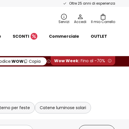
Oltre 25 anni di esperienza
Servizi
Accedi
Il mio Carrello
e
SCONTI
Commerciale
OUTLET
Wow Week:
Fino al -70%
odice:
WOW
Copia
erno per feste
Catene luminose solari