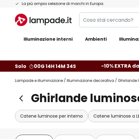
Salta
La più ampia selezione di marchi in Europa
al
Cosa
contenuto
stai
cercando?
Illuminazione interni
Ambienti
Illumina
-10% EXTRA da
Solo
00G 14H 14M 33S
Lampade e illuminazione
Illuminazione decorativa
Ghirlande 
Ghirlande luminose
Catene luminose per interno
Catene luminose a L