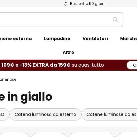
Resi entro 50 giorni
Ricerca
zione esterna
Lampadine
Ventilatori
March
Altro
 109€ o -13% EXTRA da 159€
su quasi tutto
C
luminose
 in giallo
ED
Catena luminosa da esterno
Catene luminose da est