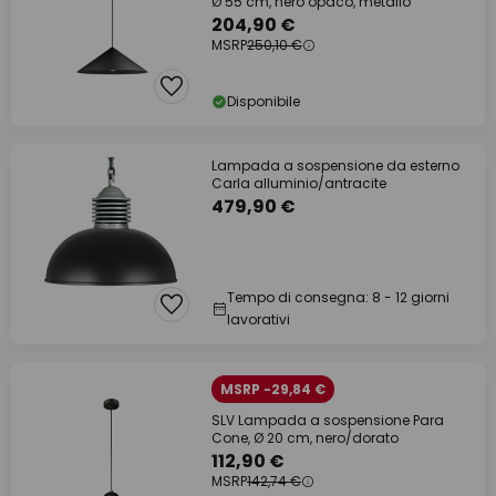
Ø 55 cm, nero opaco, metallo
204,90 €
MSRP
250,10 €
Disponibile
Lampada a sospensione da esterno
Carla alluminio/antracite
479,90 €
Tempo di consegna: 8 - 12 giorni
lavorativi
MSRP -29,84 €
SLV Lampada a sospensione Para
Cone, Ø 20 cm, nero/dorato
112,90 €
MSRP
142,74 €