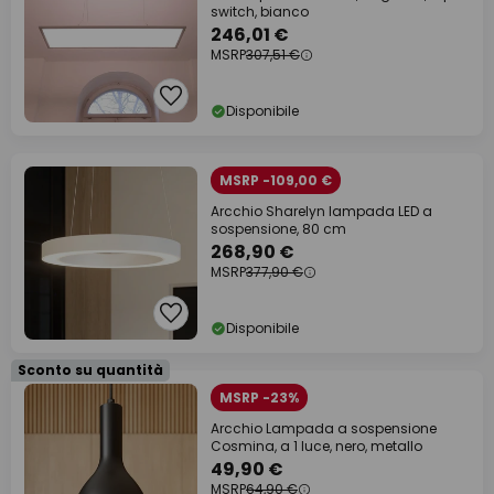
switch, bianco
246,01 €
MSRP
307,51 €
Disponibile
MSRP -109,00 €
Arcchio Sharelyn lampada LED a
sospensione, 80 cm
268,90 €
MSRP
377,90 €
Disponibile
Sconto su quantità
MSRP -23%
Arcchio Lampada a sospensione
Cosmina, a 1 luce, nero, metallo
49,90 €
MSRP
64,90 €