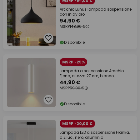
MSRP -54,00 €
Arcchio Lunus lampada sospensione
con inlay oro
94,90 €
MSRP
148,90 €
Disponibile
MSRP -25%
Lampada a sospensione Arcchio
Ejona, altezza 27 cm, bianco,
alluminio
44,90 €
MSRP
59,90 €
Disponibile
MSRP -20,00 €
Lampada LED a sospensione Franka,
a 2 luci, nero, alluminio