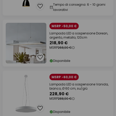
Tempo di consegna: 6 - 10 giorni
lavorativi
MSRP -50,00 €
Lampada LED a sospensione Dorean,
argento, metallo, 120cm
218,90 €
MSRP
268,90 €
Disponibile
MSRP -60,00 €
Lampada LED a sospensione Vanida,
bianco, Ø 60 cm, su/giù
228,90 €
MSRP
288,90 €
Disponibile