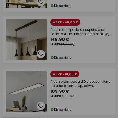
Disponibile
MSRP -40,00 €
Arcchio lampada a sospensione
Tadej, a 4 luci, bianco-nero, metallo,
E27
148,90 €
MSRP
188,90 €
Disponibile
MSRP -10,00 €
Arcchio Lampada LED a sospensione
da ufficio Samu, up/down,
dimmerabile,
109,90 €
MSRP
119,90 €
Disponibile