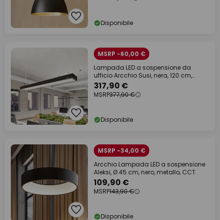
Disponibile
MSRP -60,00 €
Lampada LED a sospensione da
ufficio Arcchio Susi, nera, 120 cm,
4000K, DALI
317,90 €
MSRP
377,90 €
Disponibile
MSRP -34,00 €
Arcchio Lampada LED a sospensione
Aleksi, Ø 45 cm, nero, metallo, CCT
109,90 €
MSRP
143,90 €
Disponibile