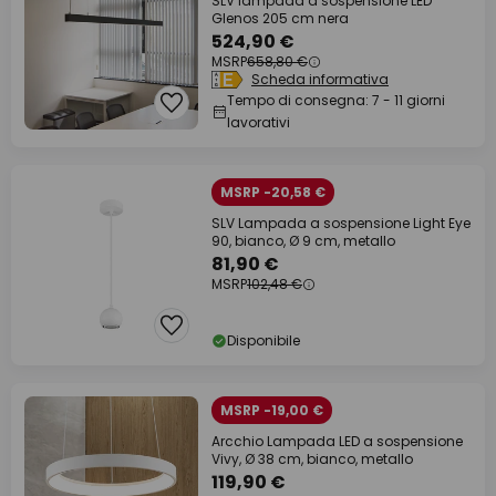
SLV lampada a sospensione LED
Glenos 205 cm nera
524,90 €
MSRP
658,80 €
Scheda informativa
Tempo di consegna: 7 - 11 giorni
lavorativi
MSRP -20,58 €
SLV Lampada a sospensione Light Eye
90, bianco, Ø 9 cm, metallo
81,90 €
MSRP
102,48 €
Disponibile
MSRP -19,00 €
Arcchio Lampada LED a sospensione
Vivy, Ø 38 cm, bianco, metallo
119,90 €