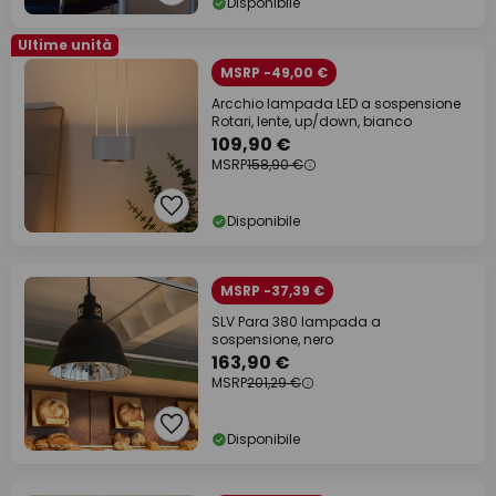
Disponibile
Ultime unità
MSRP -49,00 €
Arcchio lampada LED a sospensione
Rotari, lente, up/down, bianco
109,90 €
MSRP
158,90 €
Disponibile
MSRP -37,39 €
SLV Para 380 lampada a
sospensione, nero
163,90 €
MSRP
201,29 €
Disponibile