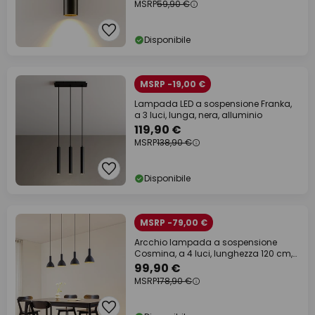
MSRP
59,90 €
Disponibile
MSRP -19,00 €
Lampada LED a sospensione Franka,
a 3 luci, lunga, nera, alluminio
119,90 €
MSRP
138,90 €
Disponibile
MSRP -79,00 €
Arcchio lampada a sospensione
Cosmina, a 4 luci, lunghezza 120 cm,
nero
99,90 €
MSRP
178,90 €