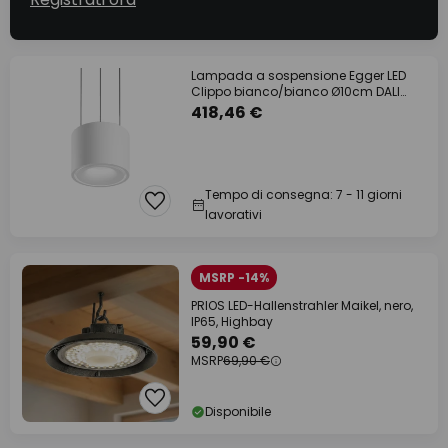
Lampada a sospensione Egger LED
Clippo bianco/bianco Ø10cm DALI
DTW up/down
418,46 €
Tempo di consegna: 7 - 11 giorni
lavorativi
MSRP -14%
PRIOS LED-Hallenstrahler Maikel, nero,
IP65, Highbay
59,90 €
MSRP
69,90 €
Disponibile