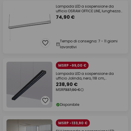
Lampada LED a sospensione da
ufficio OSRAM OFFICE LINE, lunghezza
112 cm,
74,90 €
Tempo di consegna: 7 - 11 giorni
lavorativi
MSRP -99,00 €
Lampada LED a sospensione da
ufficio Jolinda, nero, 118 cm,
alto/basso
238,90 €
MSRP
337,90 €
Disponibile
MSRP -133,90 €