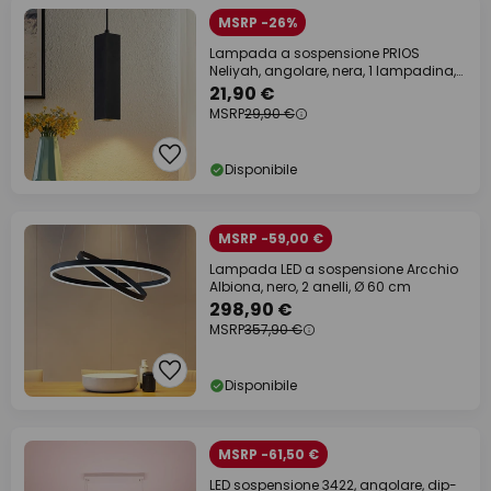
MSRP -26%
Lampada a sospensione PRIOS
Neliyah, angolare, nera, 1 lampadina,
GU10
21,90 €
MSRP
29,90 €
Disponibile
MSRP -59,00 €
Lampada LED a sospensione Arcchio
Albiona, nero, 2 anelli, Ø 60 cm
298,90 €
MSRP
357,90 €
Disponibile
MSRP -61,50 €
LED sospensione 3422, angolare, dip-