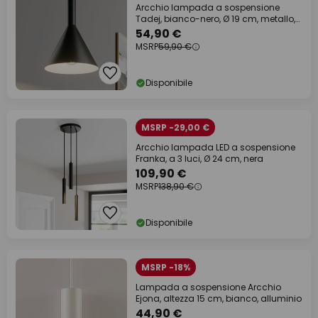
Arcchio lampada a sospensione
Tadej, bianco-nero, Ø 19 cm, metallo,
E27
54,90 €
MSRP
59,90 €
Disponibile
MSRP -29,00 €
Arcchio lampada LED a sospensione
Franka, a 3 luci, Ø 24 cm, nera
109,90 €
MSRP
138,90 €
Disponibile
MSRP -18%
Lampada a sospensione Arcchio
Ejona, altezza 15 cm, bianco, alluminio
44,90 €