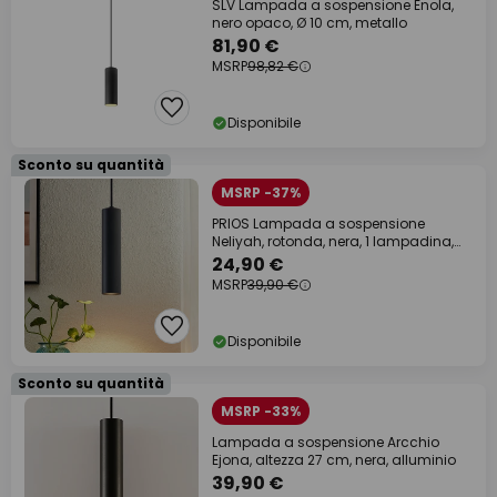
SLV Lampada a sospensione Enola,
nero opaco, Ø 10 cm, metallo
81,90 €
MSRP
98,82 €
Disponibile
Sconto su quantità
MSRP -37%
PRIOS Lampada a sospensione
Neliyah, rotonda, nera, 1 lampadina,
GU10
24,90 €
MSRP
39,90 €
Disponibile
Sconto su quantità
MSRP -33%
Lampada a sospensione Arcchio
Ejona, altezza 27 cm, nera, alluminio
39,90 €