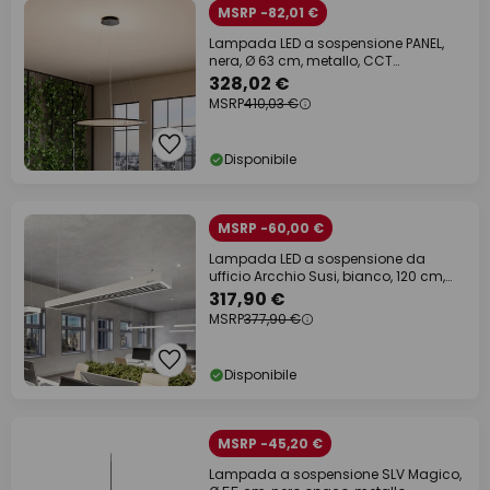
MSRP -82,01 €
Lampada LED a sospensione PANEL,
nera, Ø 63 cm, metallo, CCT
dimmerabile 50 W
328,02 €
MSRP
410,03 €
Disponibile
MSRP -60,00 €
Lampada LED a sospensione da
ufficio Arcchio Susi, bianco, 120 cm,
4.000K, DALI
317,90 €
MSRP
377,90 €
Disponibile
MSRP -45,20 €
Lampada a sospensione SLV Magico,