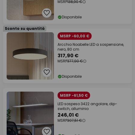
MSRP
138,90 €
Disponibile
Sconto su quantità
MSRP -60,00 €
Arcchio Noabelle LED a sospensione,
nero, 80 cm
317,90 €
MSRP
377,90 €
Disponibile
MSRP -61,50 €
LED sospeso 3422 angolare, dip-
switch, alluminio
246,01 €
MSRP
307,51 €