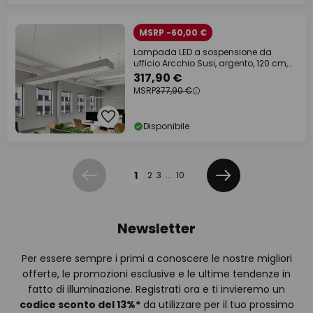
MSRP -60,00 €
Lampada LED a sospensione da
ufficio Arcchio Susi, argento, 120 cm,
4000K, DALI
317,90 €
MSRP
377,90 €
Disponibile
Pagina
1
2
3
...
10
Precedente
Prossimo
Newsletter
Per essere sempre i primi a conoscere le nostre migliori
offerte, le promozioni esclusive e le ultime tendenze in
fatto di illuminazione. Registrati ora e ti invieremo un
codice sconto del
13%
*
da utilizzare per il tuo prossimo