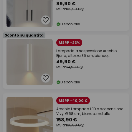
89,90 €
MSRP
109,90 €
Disponibile
Sconto su quantità
MSRP -23%
Lampada a sospensione Arcchio
Ejona, altezza 35 cm, bianco,
alluminio
49,90 €
MSRP
64,90 €
Disponibile
MSRP -40,00 €
Arcchio Lampada LED a sospensione
Vivy, Ø 58 cm, bianco, metallo
158,90 €
MSRP
198,90 €