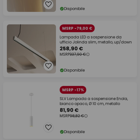
Disponibile
MSRP -79,00 €
Lampada LED a sospensione da
ufficio Jolinda slim, metallo, up/down
258,90 €
MSRP
337,90 €
Disponibile
MSRP -17%
SLV Lampada a sospensione Enola,
bianco opaco, Ø 10 cm, metallo
81,90 €
MSRP
98,82 €
Disponibile