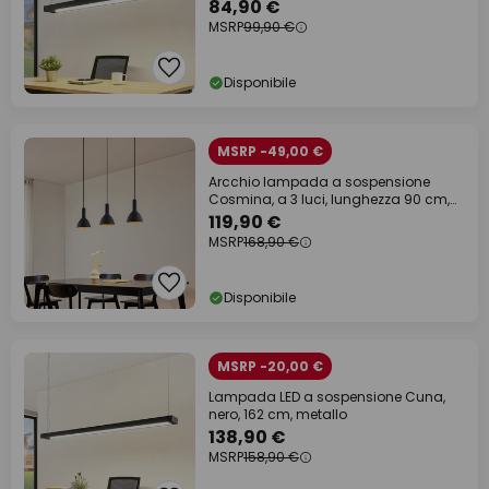
84,90 €
MSRP
99,90 €
Disponibile
MSRP -49,00 €
Arcchio lampada a sospensione
Cosmina, a 3 luci, lunghezza 90 cm,
nero
119,90 €
MSRP
168,90 €
Disponibile
MSRP -20,00 €
Lampada LED a sospensione Cuna,
nero, 162 cm, metallo
138,90 €
MSRP
158,90 €