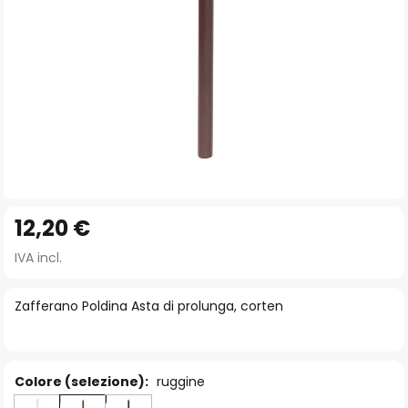
Vai
12,20 €
all'inizio
della
IVA incl.
galleria
di
Zafferano Poldina Asta di prolunga, corten
immagini
Colore (selezione):
ruggine