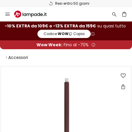
Resi entro 50 giorni
Salta
al
contenuto
rca
-10% EXTRA da 109€ o -13% EXTRA da 159€
su quasi tutto
Codice:
WOW
Copia
Wow Week:
Fino al -70%
Accessori
Vai
alla
fine
della
galleria
di
immagini