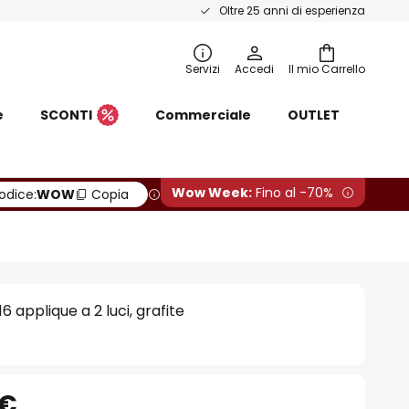
Oltre 25 anni di esperienza
Servizi
Accedi
Il mio Carrello
e
SCONTI
Commerciale
OUTLET
Wow Week:
Fino al -70%
odice:
WOW
Copia
6 applique a 2 luci, grafite
 €