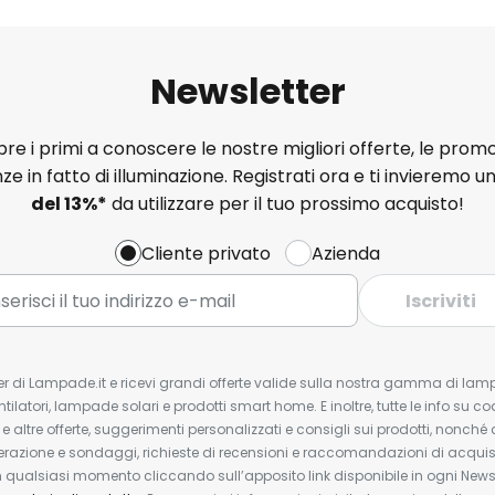
Newsletter
e i primi a conoscere le nostre migliori offerte, le promo
ze in fatto di illuminazione. Registrati ora e ti invieremo u
del
13%
*
da utilizzare per il tuo prossimo acquisto!
Cliente privato
Azienda
Iscriviti
tter di Lampade.it e ricevi grandi offerte valide sulla nostra gamma di lam
ntilatori, lampade solari e prodotti smart home. E inoltre, tutte le info su co
 e altre offerte, suggerimenti personalizzati e consigli sui prodotti, nonché 
erazione e sondaggi, richieste di recensioni e raccomandazioni di acquisto
ualsiasi momento cliccando sull’apposito link disponibile in ogni Newsl