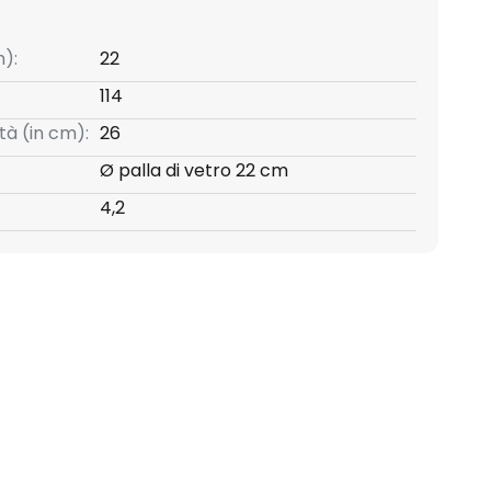
):
22
114
tà (in cm):
26
Ø palla di vetro 22 cm
4,2