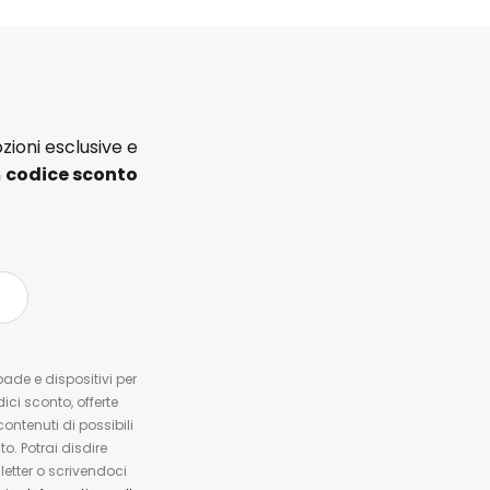
zioni esclusive e
n
codice sconto
pade e dispositivi per
dici sconto, offerte
contenuti di possibili
. Potrai disdire
etter o scrivendoci