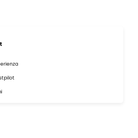
t
perienza
stpilot
i