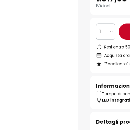
IVA incl.
1
Resi entro 50
Acquista ora,
“Eccellente” 
Informazion
Tempo di con
LED integrat
Dettagli pr