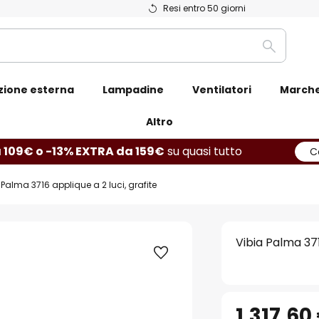
Resi entro 50 giorni
Ricerca
zione esterna
Lampadine
Ventilatori
March
Altro
 109€ o -13% EXTRA da 159€
su quasi tutto
C
 Palma 3716 applique a 2 luci, grafite
Vibia Palma 371
1.317,60