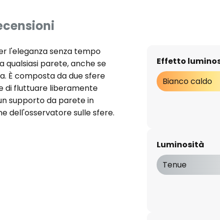
ecensioni
per l'eleganza senza tempo
Effetto lumino
a qualsiasi parete, anche se
iva. È composta da due sfere
Bianco caldo
 di fluttuare liberamente
a un supporto da parete in
e dell'osservatore sulle sfere.
opalino e sono illuminate
e si diffonde nell'ambiente
Luminosità
a invitante. Antoni Arola ha
re di apparecchi di
Tenue
 il mondo per l'eccellente qualità
Con questa applique è stato
tto di illuminazione che, con la
 linee chiare, si integra con