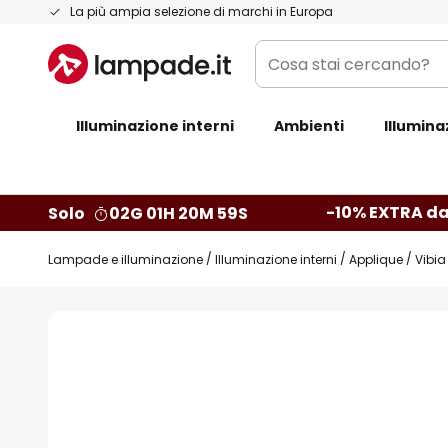
Salta
La più ampia selezione di marchi in Europa
al
Cosa
contenuto
stai
cercando?
Illuminazione interni
Ambienti
Illumina
-10% EXTRA da
Solo
02G 01H 20M 58S
Lampade e illuminazione
Illuminazione interni
Applique
Vibia
Vai
alla
fine
della
galleria
di