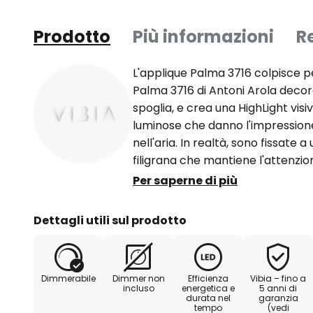
Prodotto
Più informazioni
R
L'applique Palma 3716 colpisce 
Palma 3716 di Antoni Arola decor
spoglia, e crea una HighLight vis
luminose che danno l'impressione
nell'aria. In realtà, sono fissate 
filigrana che mantiene l'attenzion
Le sfere sono realizzate in vetro 
Per saperne di più
dall'interno da una luce calda ch
circostante, creando un'atmosfer
Dettagli utili sul prodotto
progettato Palma per il produtto
illuminazione Vibia, noto in tutto
e il design semplice e moderno. 
Dimmerabile
Dimmer non
Efficienza
Vibia – fino a
creato ancora una volta un conce
incluso
energetica e
5 anni di
durata nel
garanzia
sua eleganza senza tempo e le sue
tempo
(vedi