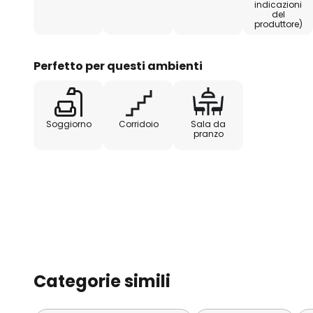
numerosi concetti abitativi e non 
indicazioni
del
dell'ambiente.
produttore)
Perfetto per questi ambienti
Soggiorno
Corridoio
Sala da
pranzo
Categorie simili