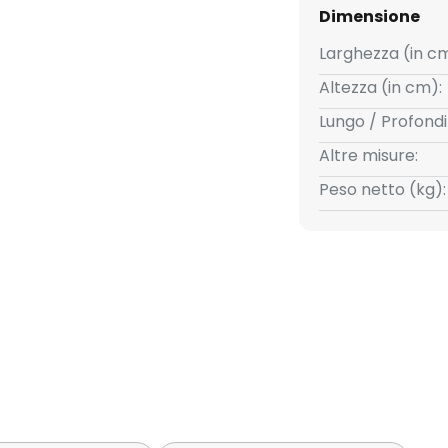
pone limiti alla scelta
Dimensione
Larghezza (in cm
Altezza (in cm):
Lungo / Profondi
Altre misure:
Peso netto (kg):