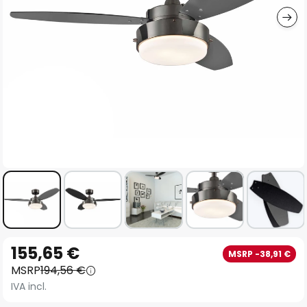
Vai
155,65 €
MSRP -38,91 €
all'inizio
MSRP
194,56 €
della
IVA incl.
galleria