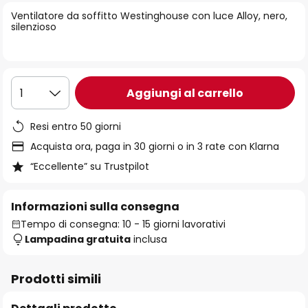
di
Ventilatore da soffitto Westinghouse con luce Alloy, nero,
immagini
silenzioso
Aggiungi al carrello
1
Resi entro 50 giorni
Acquista ora, paga in 30 giorni o in 3 rate con Klarna
“Eccellente” su Trustpilot
Informazioni sulla consegna
Tempo di consegna: 10 - 15 giorni lavorativi
Lampadina gratuita
inclusa
Prodotti simili