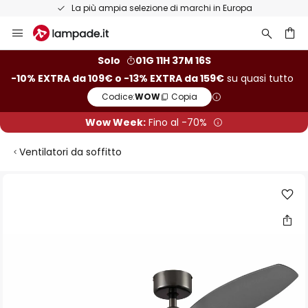
La più ampia selezione di marchi in Europa
Salta
al
contenuto
rca
Solo
01G 11H 37M 15S
-10% EXTRA da 109€ o -13% EXTRA da 159€
su quasi tutto
Codice:
WOW
Copia
Wow Week:
Fino al -70%
Ventilatori da soffitto
Vai
alla
fine
della
galleria
di
immagini