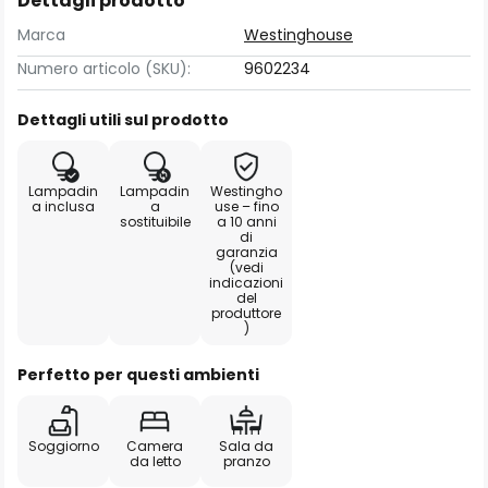
Dettagli prodotto
Marca
Westinghouse
Numero articolo (SKU):
9602234
Dettagli utili sul prodotto
Lampadin
Lampadin
Westingho
a inclusa
a
use – fino
sostituibile
a 10 anni
di
garanzia
(vedi
indicazioni
del
produttore
)
Perfetto per questi ambienti
Soggiorno
Camera
Sala da
da letto
pranzo