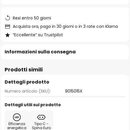
di
immagini
Resi entro 50 giorni
Acquista ora, paga in 30 giorni o in 3 rate con Klarna
“Eccellente” su Trustpilot
Informazioni sulla consegna
Prodotti simili
Dettagli prodotto
Numero articolo (SKU):
9015015X
Dettagli utili sul prodotto
Efficienza
Tipo C -
energetica
Spina Euro