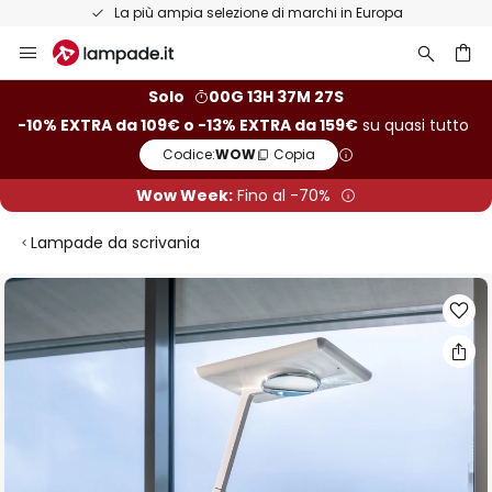
La più ampia selezione di marchi in Europa
Salta
al
contenuto
rca
Solo
00G 13H 37M 26S
-10% EXTRA da 109€ o -13% EXTRA da 159€
su quasi tutto
Codice:
WOW
Copia
Wow Week:
Fino al -70%
Lampade da scrivania
Vai
alla
fine
della
galleria
di
immagini