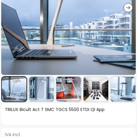
Vai
TRILUX Bicult Act T SMC TGCS 5500 ETDI QI App
all'inizio
della
galleria
IVA incl.