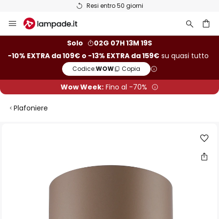
Resi entro 50 giorni
Salta
al
contenuto
rca
Solo
02G 07H 13M 19S
-10% EXTRA da 109€ o -13% EXTRA da 159€
su quasi tutto
Codice:
WOW
Copia
Wow Week:
Fino al -70%
Plafoniere
Vai
alla
fine
della
galleria
di
immagini