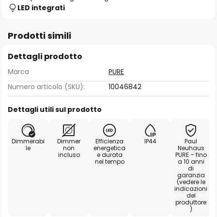
LED integrati
Prodotti simili
Dettagli prodotto
Marca
PURE
Numero articolo (SKU):
10046842
Dettagli utili sul prodotto
Dimmerabi
Dimmer
Efficienza
IP44
Paul
le
non
energetica
Neuhaus
incluso
e durata
PURE – fino
nel tempo
a 10 anni
di
garanzia
(vedere le
indicazioni
del
produttore
)