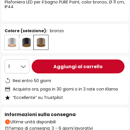
di
Plafoniera LED per il bagno PURE Point, color bronzo, Ø 11 cm,
IP44
immagini
Colore (selezione):
bronzo
Aggiungi al carrello
1
Resi entro 50 giorni
Acquista ora, paga in 30 giorni o in 3 rate con Klarna
“Eccellente” su Trustpilot
Informazioni sulla consegna
Ultime unità disponibili
Tempo di consegna: 3 - 6 giorni lavorativi