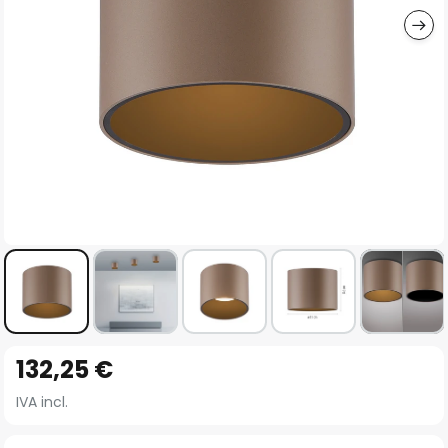
Vai
132,25 €
all'inizio
della
IVA incl.
galleria