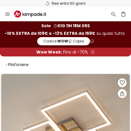
Resi entro 50 giorni
Salta
al
contenuto
rca
Solo
01G 11H 18M 05S
-10% EXTRA da 109€ o -13% EXTRA da 159€
su quasi tutto
Codice:
WOW
Copia
Wow Week:
Fino al -70%
Plafoniere
Vai
alla
fine
della
galleria
di
immagini