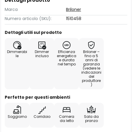
Dettagli prodotto
Marca
Briloner
Numero articolo (SKU):
1510458
Dettagli utili sul prodotto
Dimmerabi
Dimmer
Efficienza
Briloner –
le
incluso
energetica
fino a 5
e durata
anni di
nel tempo
garanzia
(vedere le
indicazioni
del
produttore
)
Perfetto per questi ambienti
Soggiorno
Corridoio
Camera
Sala da
da letto
pranzo