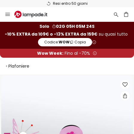
Resi entro 50 giorni
Salta
al
contenuto
rca
Solo
02G 05H 05M 24S
-10% EXTRA da 109€ o -13% EXTRA da 159€
su quasi tutto
Codice:
WOW
Copia
Wow Week:
Fino al -70%
Plafoniere
Vai
alla
fine
della
galleria
di
immagini