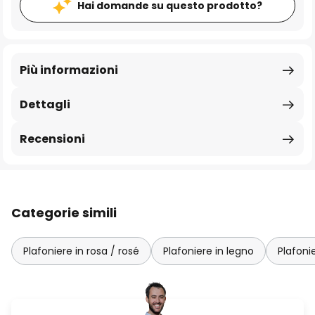
Hai domande su questo prodotto?
Più informazioni
Dettagli
Recensioni
Categorie simili
Plafoniere in rosa / rosé
Plafoniere in legno
Plafonie