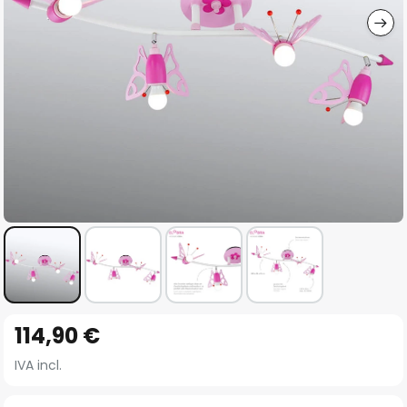
Vai
114,90 €
all'inizio
della
IVA incl.
galleria