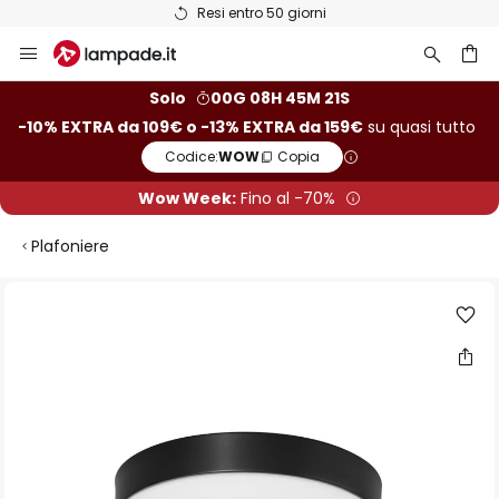
Resi entro 50 giorni
Salta
al
contenuto
rca
Solo
00G 08H 45M 20S
-10% EXTRA da 109€ o -13% EXTRA da 159€
su quasi tutto
Codice:
WOW
Copia
Wow Week:
Fino al -70%
Plafoniere
Vai
alla
fine
della
galleria
di
immagini