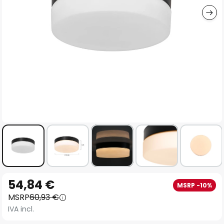
Vai
54,84 €
MSRP -10%
all'inizio
MSRP
60,93 €
della
IVA incl.
galleria