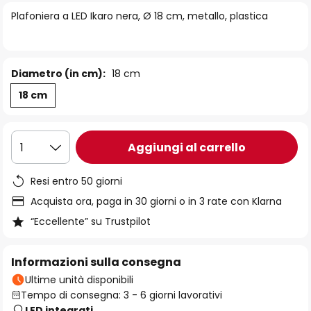
di
Plafoniera a LED Ikaro nera, Ø 18 cm, metallo, plastica
immagini
Diametro (in cm):
18 cm
18 cm
Aggiungi al carrello
1
Resi entro 50 giorni
Acquista ora, paga in 30 giorni o in 3 rate con Klarna
“Eccellente” su Trustpilot
Informazioni sulla consegna
Ultime unità disponibili
Tempo di consegna: 3 - 6 giorni lavorativi
LED integrati