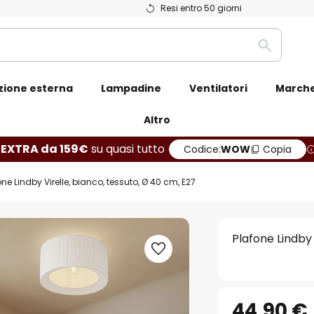
Resi entro 50 giorni
Ricerca
zione esterna
Lampadine
Ventilatori
March
Altro
 EXTRA da 159€
su quasi tutto
Codice:
WOW
Copia
one Lindby Virelle, bianco, tessuto, Ø 40 cm, E27
Plafone Lindby 
44,90 €