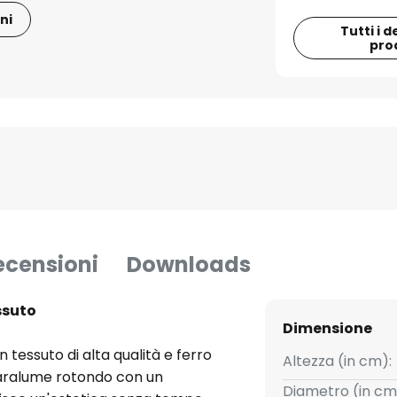
ni
Tutti i d
pro
ecensioni
Downloads
ssuto
Dimensione
in tessuto di alta qualità e ferro
Altezza (in cm):
 paralume rotondo con un
Diametro (in cm