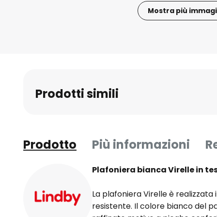
Mostra più immagi
Vai
all'inizio
della
galleria
di
immagini
Prodotti simili
Prodotto
Più informazioni
R
Plafoniera bianca Virelle in te
La plafoniera Virelle è realizzata 
resistente. Il colore bianco del