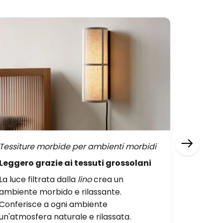
Tessiture morbide per ambienti morbidi
Calma e 
Leggero grazie ai tessuti grossolani
Ispirat
La luce filtrata dalla
lino
crea un
Il
verde 
ambiente morbido e rilassante.
dolci pa
Conferisce a ogni ambiente
ambiente
un'atmosfera naturale e rilassata.