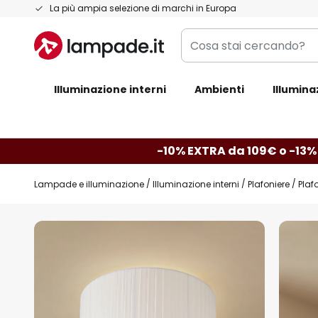
Salta
La più ampia selezione di marchi in Europa
al
Cosa
contenuto
stai
cercando?
Illuminazione interni
Ambienti
Illumina
-10% EXTRA da 109€ o -13%
Lampade e illuminazione
Illuminazione interni
Plafoniere
Plaf
Vai
alla
fine
della
galleria
di