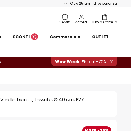
Oltre 25 anni di esperienza
Servizi
Accedi
Il mio Carrello
e
SCONTI
Commerciale
OUTLET
Wow Week:
Fino al -70%
Virelle, bianco, tessuto, Ø 40 cm, E27
MSRP -35%