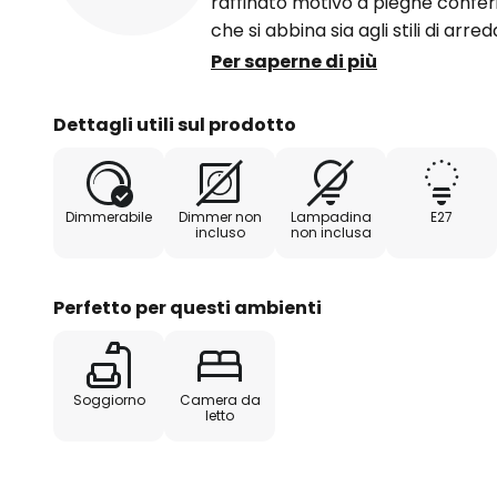
raffinato motivo a pieghe confe
che si abbina sia agli stili di ar
crea un'esperienza luminosa acca
Per saperne di più
permette alla luce di diffondersi
Dettagli utili sul prodotto
La luminosità della lampada può
dimmer esterno e una lampadina
dotata di un attacco E27 che s
Dimmerabile
Dimmer non
Lampadina
E27
lampadine, offrendo così flessibil
incluso
non inclusa
luminosa.
Perfetto per questi ambienti
Soggiorno
Camera da
letto