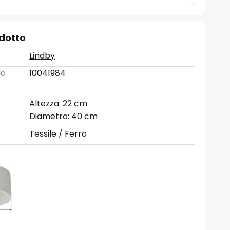
odotto
Lindby
lo
10041984
Altezza: 22 cm
Diametro: 40 cm
Tessile / Ferro