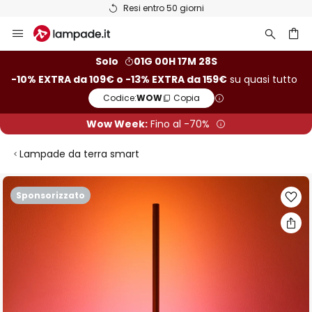
Resi entro 50 giorni
Salta
al
contenuto
rca
Solo
01G 00H 17M 27S
-10% EXTRA da 109€ o -13% EXTRA da 159€
su quasi tutto
Codice:
WOW
Copia
Wow Week:
Fino al -70%
Lampade da terra smart
Vai
Sponsorizzato
alla
fine
della
galleria
di
immagini