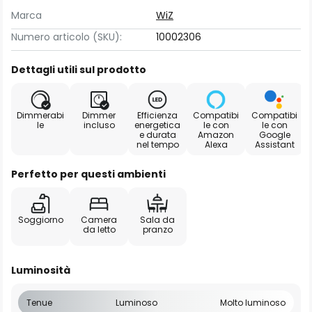
Marca
WiZ
Numero articolo (SKU):
10002306
Dettagli utili sul prodotto
Dimmerabi
Dimmer
Efficienza
Compatibi
Compatibi
le
incluso
energetica
le con
le con
e durata
Amazon
Google
nel tempo
Alexa
Assistant
Perfetto per questi ambienti
Soggiorno
Camera
Sala da
da letto
pranzo
Luminosità
Tenue
Luminoso
Molto luminoso