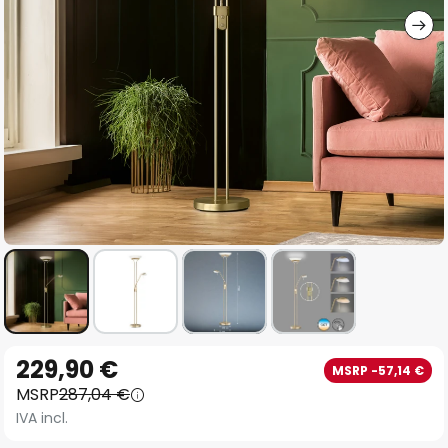
Vai
229,90 €
MSRP -57,14 €
all'inizio
MSRP
287,04 €
della
IVA incl.
galleria