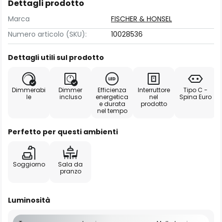
Dettagli prodotto
Marca
FISCHER & HONSEL
Numero articolo (SKU):
10028536
Dettagli utili sul prodotto
Dimmerabi
Dimmer
Efficienza
Interruttore
Tipo C -
le
incluso
energetica
nel
Spina Euro
e durata
prodotto
nel tempo
Perfetto per questi ambienti
Soggiorno
Sala da
pranzo
Luminosità