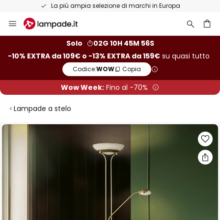
La più ampia selezione di marchi in Europa
Salta
al
contenuto
rca
Solo
02G 10H 45M 56S
-10% EXTRA da 109€ o -13% EXTRA da 159€
su quasi tutto
Codice:
WOW
Copia
Wow Week:
Fino al -70%
Lampade a stelo
Vai
alla
fine
della
galleria
di
immagini