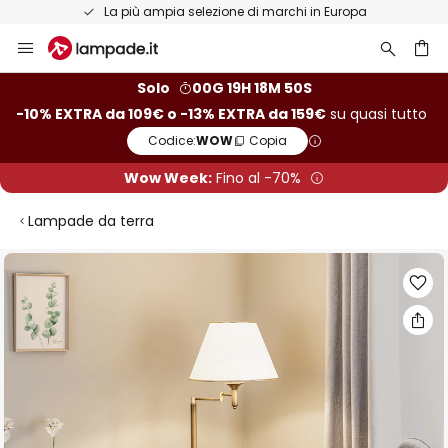
La più ampia selezione di marchi in Europa
Salta
al
contenuto
rca
Solo
00G 19H 18M 49S
-10% EXTRA da 109€ o -13% EXTRA da 159€
su quasi tutto
Codice:
WOW
Copia
Wow Week:
Fino al -70%
Lampade da terra
Vai
alla
fine
della
galleria
di
immagini