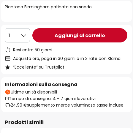
di
Piantana Birmingham patinata con snodo
immagini
Aggiungi al carrello
1
Resi entro 50 giorni
Acquista ora, paga in 30 giorni o in 3 rate con Klarna
“Eccellente” su Trustpilot
Informazioni sulla consegna
Ultime unità disponibili
Tempo di consegna: 4 - 7 giorni lavorativi
24,90 €
supplemento merce voluminosa tasse incluse
Prodotti simili