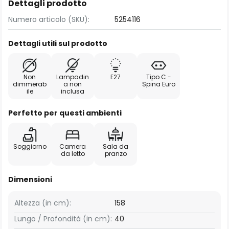
Dettagli prodotto
Numero articolo (SKU):
5254116
Dettagli utili sul prodotto
Non
Lampadin
E27
Tipo C -
dimmerab
a non
Spina Euro
ile
inclusa
Perfetto per questi ambienti
Soggiorno
Camera
Sala da
da letto
pranzo
Dimensioni
Altezza (in cm):
158
Lungo / Profondità (in cm):
40