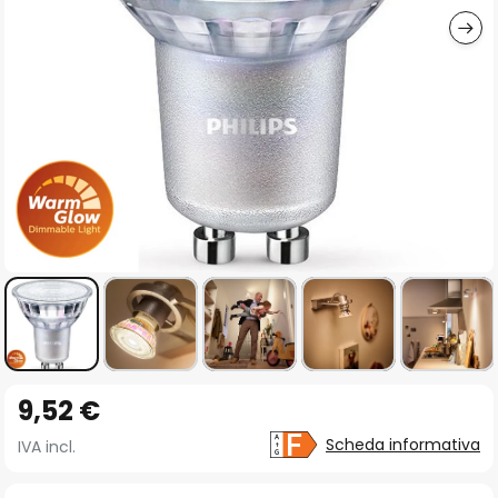
Vai
9,52 €
all'inizio
della
Scheda informativa
IVA incl.
galleria