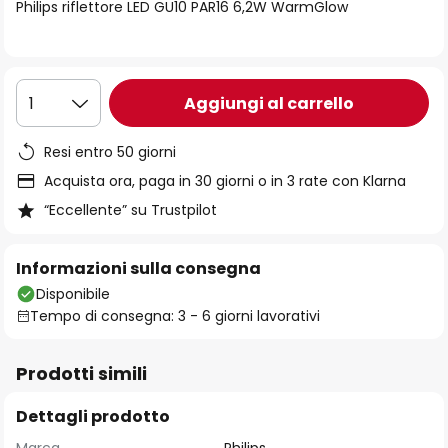
di
Philips riflettore LED GU10 PAR16 6,2W WarmGlow
immagini
Aggiungi al carrello
1
Resi entro 50 giorni
Acquista ora, paga in 30 giorni o in 3 rate con Klarna
“Eccellente” su Trustpilot
Informazioni sulla consegna
Disponibile
Tempo di consegna: 3 - 6 giorni lavorativi
Prodotti simili
Dettagli prodotto