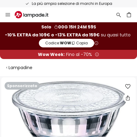
La più ampia selezione di marchi in Europa
Salta
al
contenuto
rca
Solo
00G 15H 24M 59S
-10% EXTRA da 109€ o -13% EXTRA da 159€
su quasi tutto
Codice:
WOW
Copia
Wow Week:
Fino al -70%
Lampadine
Vai
Sponsorizzato
alla
fine
della
galleria
di
immagini