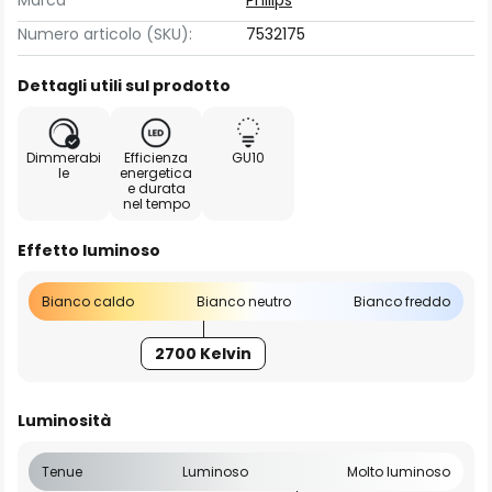
Marca
Philips
Numero articolo (SKU):
7532175
Dettagli utili sul prodotto
Dimmerabi
Efficienza
GU10
le
energetica
e durata
nel tempo
Effetto luminoso
Bianco caldo
Bianco neutro
Bianco freddo
2700 Kelvin
Luminosità
Tenue
Luminoso
Molto luminoso